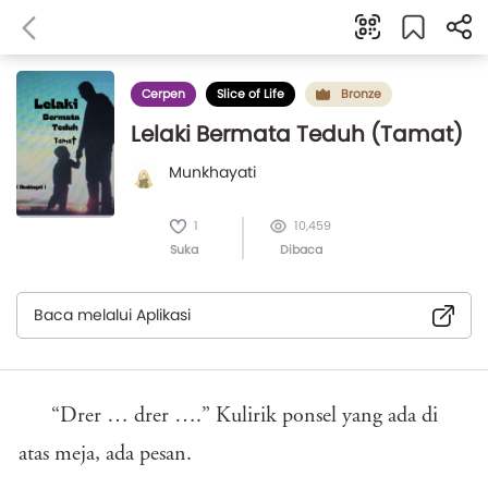
Cerpen
Slice of Life
Bronze
Lelaki Bermata Teduh (Tamat)
Munkhayati
1
10,459
Suka
Dibaca
Baca melalui Aplikasi
“Drer … drer ….” Kulirik ponsel yang ada di
atas meja, ada pesan.