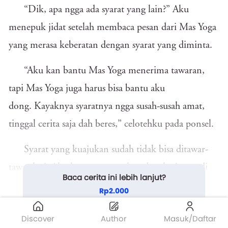
“Dik, apa ngga ada syarat yang lain?” Aku
menepuk jidat setelah membaca pesan dari Mas Yoga
yang merasa keberatan dengan syarat yang diminta.
“Aku kan bantu Mas Yoga menerima tawaran,
tapi Mas Yoga juga harus bisa bantu aku
dong. Kayaknya syaratnya ngga susah-susah amat,
tinggal cerita saja dah beres,” celotehku pada ponsel.
Syarat yang kuajukan sudah tidak bisa ditawar-
tawar lagi. Aku harus segera tahu ada rahasia apa di
Baca cerita ini lebih lanjut?
balik ngototnya Nyonya Subandriyo ingin
Rp2.000
menjadikanku anak asuhnya. Persyaratan ini cukup
Beli Sekarang
Discover
Author
Masuk/Daftar
membuat Mas Yoga berpikir keras mencari ...