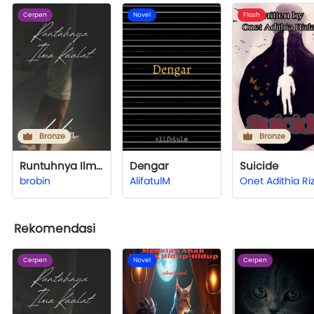
Cerpen
Novel
Flash
Bronze
Bronze
Runtuhnya Ilmu Kualat
Dengar
Suicide
brobin
AlifatulM
Rekomendasi
Cerpen
Novel
Cerpen