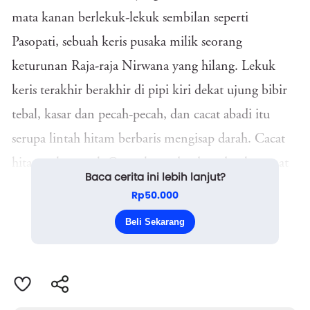
mata kanan berlekuk-lekuk sembilan seperti
Pasopati, sebuah keris pusaka milik seorang
keturunan Raja-raja Nirwana yang hilang. Lekuk
keris terakhir berakhir di pipi kiri dekat ujung bibir
tebal, kasar dan pecah-pecah, dan cacat abadi itu
serupa lintah hitam berbaris mengisap darah. Cacat
hitam tak pernah Ganas lupa, dendam dan kesumat
Baca cerita ini lebih lanjut?
menyatu, setelah sengaja ujung Pasopati mengukir
Rp50.000
wajah Ganas yang tegang dan kaku. Tak percaya:
Beli Sekarang
Pasopati sanggup mengukir kulit...