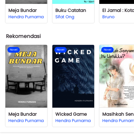
Meja Bundar
Buku Catatan
Hendra Purnama
Sifat Ong
Bruno
Rekomendasi
Novel
Novel
Novel
Meja Bundar
Wicked Game
Mas
Hendra Purnama
Hendra Purnama
Hendra Purna