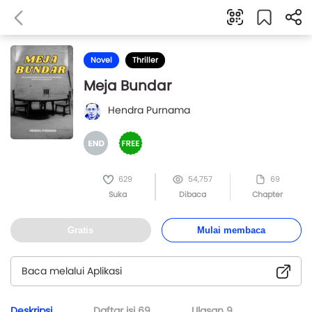
Novel
Thriller
Meja Bundar
Hendra Purnama
629
54,757
69
Suka
Dibaca
Chapter
Gratis
Mulai membaca
Baca melalui Aplikasi
Deskripsi
Daftar isi
69
Ulasan
9