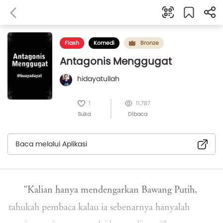
Flash
Komedi
Bronze
Antagonis Menggugat
hidayatullah
1
11,787
Suka
Dibaca
Baca melalui Aplikasi
"Kalian hanya mendengarkan Bawang Putih,
tahukah pembaca kalau ia sebenarnya hanyalah