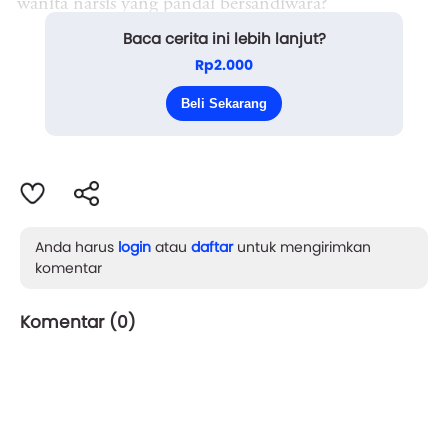
wanita narsis yang pandai bersandiwara?"
Baca cerita ini lebih lanjut?
"Kenapa jadi salah seorang Malin Kundang kalau
Rp2.000
ibuku tak puas dengan uang kiriman? Padahal sudah
Beli Sekarang
kubagi ...
Anda harus
login
atau
daftar
untuk mengirimkan
komentar
Komentar (
0
)