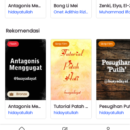
Antagonis Menggugat
Bong Li Mei
hidayatullah
Onet Adithia Rizlan
Rekomendasi
Flash
Skrip Film
Skrip Film
Bronze
Antagonis Menggugat
Tutorial Patah Hati
hidayatullah
hidayatullah
hidayatullah