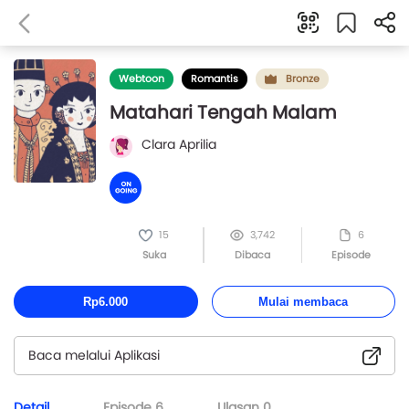
Webtoon
Romantis
Bronze
Matahari Tengah Malam
Clara Aprilia
15
3,742
6
Suka
Dibaca
Episode
Rp6.000
Mulai membaca
Baca melalui Aplikasi
Detail
Episode
6
Ulasan
0