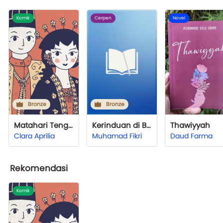
Komik
Cerpen
Novel
Bronze
Bronze
Matahari Tengah Malam
Kerinduan di Balik Senja
Thawiyyah
Clara Aprilia
Muhamad Fikri
Daud Farma
Rekomendasi
Komik