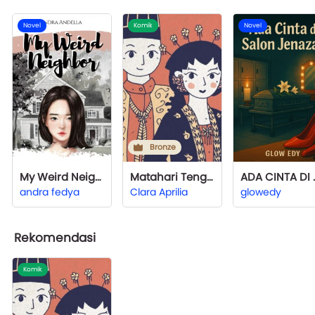
Novel
Komik
Novel
Bronze
My Weird Neighbor
Matahari Tengah Malam
ADA CINT
andra fedya
Clara Aprilia
glowedy
Rekomendasi
Komik