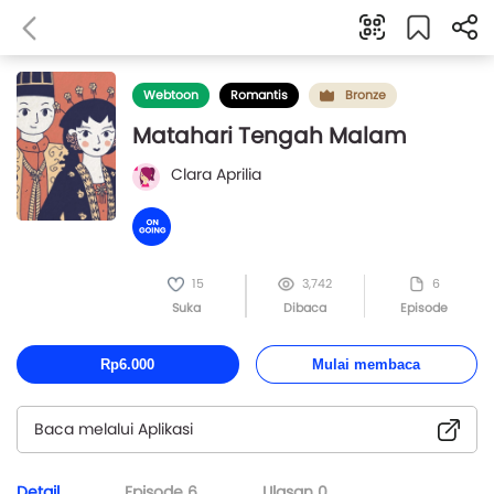
Webtoon
Romantis
Bronze
Matahari Tengah Malam
Clara Aprilia
15
3,742
6
Suka
Dibaca
Episode
Rp6.000
Mulai membaca
Baca melalui Aplikasi
Detail
Episode
6
Ulasan
0