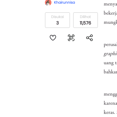
Khairunnisa
menyap
bekerj
Disukai
Dilihat
3
11,576
mungk
perusa
graphi
uang 
bahkan
mengga
karena
keras.