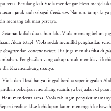
u teras. Berulang kali Viola mendengar Hesti menjelas
a secara jarak jauh sebagai
freelancer.
Namun, tampaknya pa
in memang tak mau percaya.
Setamat kuliah dua tahun lalu, Viola memang belum jug
haan. Akan tetapi, Viola sudah memiliki penghasilan send
c designer
dan
content writer.
Dia juga menulis fiksi di
pl
tambahan. Penghasilan yang cukup untuk membiayai keh
 dia bisa menabung sisanya.
Viola dan Hesti hanya tinggal berdua sepeninggalan Abdi
ntikan pekerjaan mendiang suaminya berjualan di pasar
 Hesti menderita asma. Viola tak ingin penyakit mamanya
 Seperti realitas klise kehidupan kaum menengah ke bawah