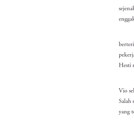
sejena
enggak
berter
pekerj
Hesti 
Vio se
Salah 
yang t