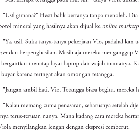
"Ma, kenapa tetangga pada usil, sih?" tanya Viola untuk k
"Usil gimana?" Hesti balik bertanya tanpa menoleh. Di
botol mineral yang hasilnya akan dijual ke
online marketp
"Ya, usil. Suka tanya-tanya pekerjaan Vio, padahal kan 
ncer
dan berpenghasilan. Masih aja mereka menganggap V
 bergantian menatap layar laptop dan wajah mamanya. Ko
t buyar karena teringat akan omongan tetangga.
"Jangan ambil hati, Vio. Tetangga biasa begitu, mereka 
"Kalau memang cuma penasaran, seharusnya setelah dije
ya terus-terusan nanya. Mana kadang cara mereka bert
Viola menyilangkan lengan dengan ekspresi cemberut.