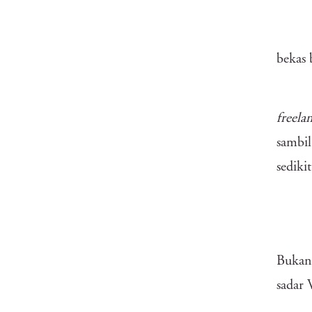
bekas 
freela
sambil
sediki
Bukann
sadar 