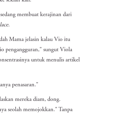
e sekian kali.
a sedang membuat kerajinan dari
lace.
udah Mama jelasin kalau Vio itu
io pengangguran," sungut Viola
nsentrasinya untuk menulis artikel
hanya penasaran."
laskan mereka diam, dong.
anya seolah memojokkan." Tanpa