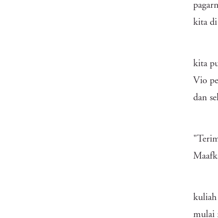
pagarn
kita d
kita p
Vio p
dan se
"Teri
Maafka
kuliah
mulai 