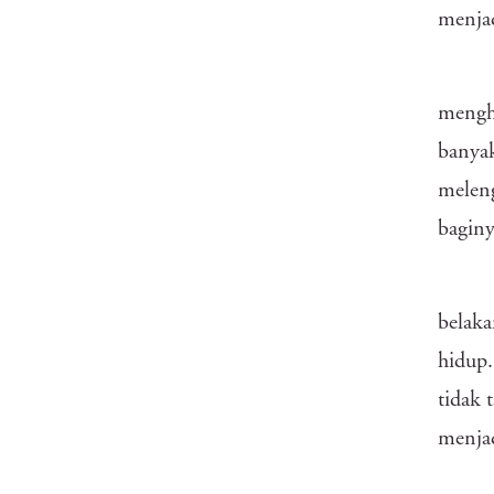
menjad
menghi
banyak
meleng
baginy
belaka
hidup
tidak 
menja