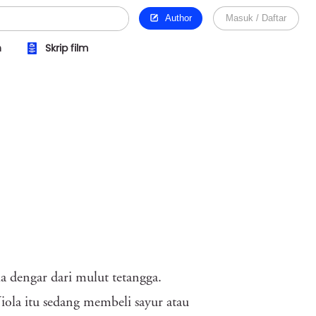
Author
Masuk / Daftar
n
Skrip film
a dengar dari mulut tetangga.
la itu sedang membeli sayur atau