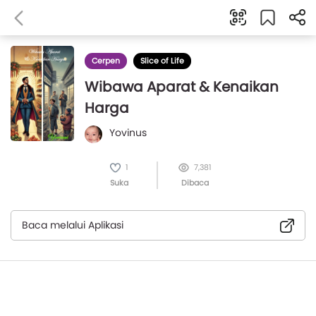
Cerpen
Slice of Life
Wibawa Aparat & Kenaikan
Harga
Yovinus
1
7,381
Suka
Dibaca
Baca melalui Aplikasi