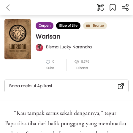
Cerpen
Slice of Life
Bronze
Warisan
Bisma Lucky Narendra
0
8,376
Suka
Dibaca
Baca melalui Aplikasi
“Kau tampak serius sekali dengannya,” tegur
Papa tiba-tiba dari balik punggung yang membuatku