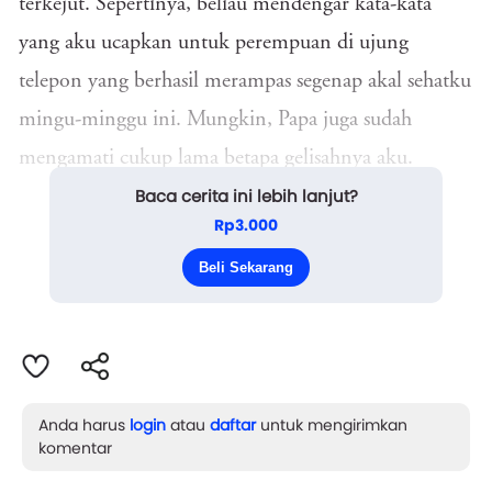
terkejut. Sepertinya, beliau mendengar kata-kata
yang aku ucapkan untuk perempuan di ujung
telepon yang berhasil merampas segenap akal sehatku
mingu-minggu ini. Mungkin, Papa juga sudah
mengamati cukup lama betapa gelisahnya aku.
Baca cerita ini lebih lanjut?
Gelora api yang terpendam dalam dada ini tak
Rp3.000
bisa kusembunyikan lagi. Sebagai lelaki, pasti Papa
Beli Sekarang
lebih paham apa yang terjadi saat pejantan d...
Anda harus
login
atau
daftar
untuk mengirimkan
komentar