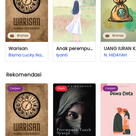
Bronze
Bronze
Warisan
Anak perempuan yang tumbuh dewasa tanpa seorang ayah
UANG
Bisma Lucky Narendra
Iyanti
N. HIDAYAH
Rekomendasi
Cerpen
Flash
Cerpen