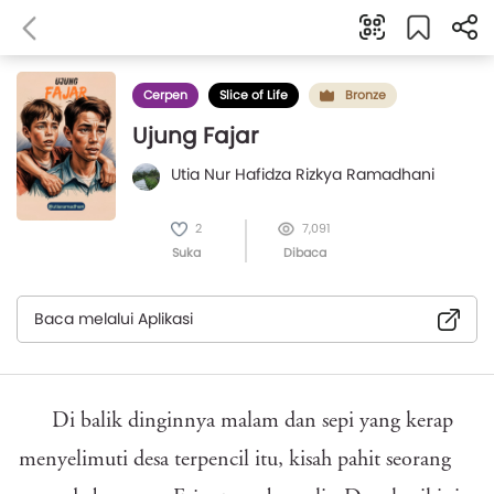
Cerpen
Slice of Life
Bronze
Ujung Fajar
Utia Nur Hafidza Rizkya Ramadhani
2
7,091
Suka
Dibaca
Baca melalui Aplikasi
Di balik dinginnya malam dan sepi yang kerap
menyelimuti desa terpencil itu, kisah pahit seorang