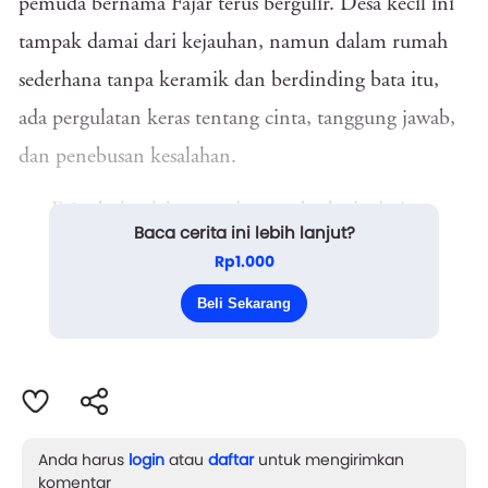
pemuda bernama Fajar terus bergulir. Desa kecil ini
tampak damai dari kejauhan, namun dalam rumah
sederhana tanpa keramik dan berdinding bata itu,
ada pergulatan keras tentang cinta, tanggung jawab,
dan penebusan kesalahan.
Fajar bukanlah pemuda yang berbeda dari
Baca cerita ini lebih lanjut?
lainnya. Ia cerdas, baik hati, dan selalu bersemangat
Rp1.000
dalam mengejar impian. Setiap pagi, ia bangun
Beli Sekarang
sebelum matahari terbit u...
Anda harus
login
atau
daftar
untuk mengirimkan
komentar