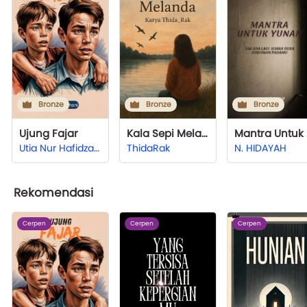
Bronze
Bronze
Bronze
Ujung Fajar
Kala Sepi Melanda
Ma
Utia Nur Hafidza Rizkya Ramadhani
ThidaRak
N. HIDAYAH
Rekomendasi
Cerpen
Cerpen
Cerpen