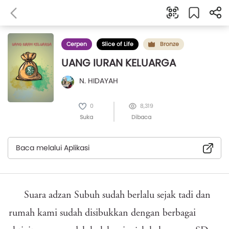
Cerpen
Slice of Life
Bronze
UANG IURAN KELUARGA
N. HIDAYAH
0
8,319
Suka
Dibaca
Baca melalui Aplikasi
Suara adzan Subuh sudah berlalu sejak tadi dan
rumah kami sudah disibukkan dengan berbagai