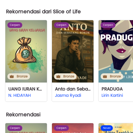
Rekomendasi dari Slice of Life
Cerpen
Cerpen
Cerpen
Bronze
Bronze
Bronze
UANG IURAN KELUARGA
Anto dan Sebatang Rokok
PRADUGA
N. HIDAYAH
Jasma Ryadi
Lirin Kartini
Rekomendasi
Cerpen
Cerpen
Novel