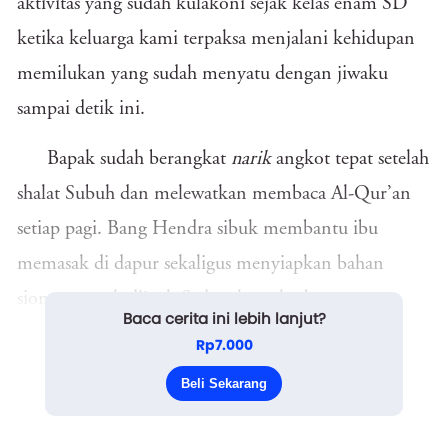
aktivitas yang sudah kulakoni sejak kelas enam SD
ketika keluarga kami terpaksa menjalani kehidupan
memilukan yang sudah menyatu dengan jiwaku
sampai detik ini.
Bapak sudah berangkat
narik
angkot tepat setelah
shalat Subuh dan melewatkan membaca Al-Qur’an
setiap pagi. Bang Hendra sibuk membantu ibu
memasak di dapur sekaligus menyiapkan bahan
siomay untuk dijual. Sedangkan aku bertugas
Baca cerita ini lebih lanjut?
membersihkan rumah kami yang tidak terlalu luas
Rp7.000
namun tidak pernah tampak bersih meskipun sudah
Beli Sekarang
berkali-kali kub...