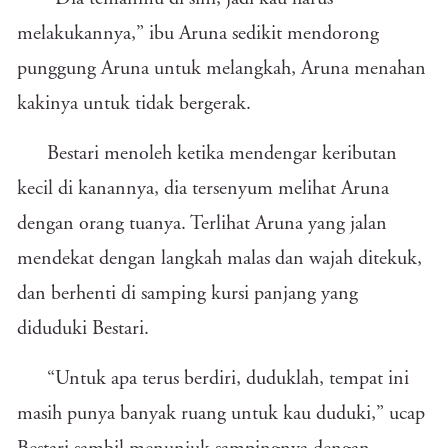
melakukannya,” ibu Aruna sedikit mendorong
punggung Aruna untuk melangkah, Aruna menahan
kakinya untuk tidak bergerak.
Bestari menoleh ketika mendengar keributan
kecil di kanannya, dia tersenyum melihat Aruna
dengan orang tuanya. Terlihat Aruna yang jalan
mendekat dengan langkah malas dan wajah ditekuk,
dan berhenti di samping kursi panjang yang
diduduki Bestari.
“Untuk apa terus berdiri, duduklah, tempat ini
masih punya banyak ruang untuk kau duduki,” ucap