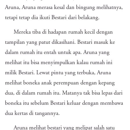
Aruna, Aruna merasa kesal dan bingung melihatnya,
tetapi tetap dia ikuti Bestari dari belakang.
Mereka tiba di hadapan rumah kecil dengan
tampilan yang patut dikasihani. Bestari masuk ke
dalam rumah itu entah untuk apa. Aruna yang
melihat itu bisa menyimpulkan kalau rumah ini
milik Bestari. Lewat pintu yang terbuka, Aruna
melihat boneka anak perempuan dengan kepang
dua, di dalam rumah itu. Matanya tak bisa lepas dari
boneka itu sebelum Bestari keluar dengan membawa
dua kertas di tangannya.
Aruna melihat bestari yang melipat salah satu