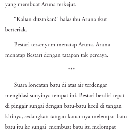
yang membuat Aruna terkejut.
“Kalian diizinkan!” balas ibu Aruna ikut
berteriak.
Bestari tersenyum menatap Aruna. Aruna
menatap Bestari dengan tatapan tak percaya.
***
Suara loncatan batu di atas air terdengar
menghiasi sunyinya tempat ini. Bestari berdiri tepat
di pinggir sungai dengan batu-batu kecil di tangan
kirinya, sedangkan tangan kanannya melempar batu-
batu itu ke sungai, membuat batu itu melompat