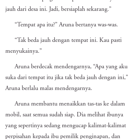
jauh dari desa ini. Jadi, bersiaplah sekarang.”
“Tempat apa itu?” Aruna bertanya was-was.
“Tak beda jauh dengan tempat ini. Kau pasti
menyukainya.”
Aruna berdecak mendengarnya, “Apa yang aku
suka dari tempat itu jika tak beda jauh dengan ini,"
Aruna berlalu malas mendengarnya.
Aruna membantu menaikkan tas-tas ke dalam
mobil, saat semua sudah siap. Dia melihat ibunya
yang sepertinya sedang mengucap kalimat-kalimat
perpisahan kepada ibu pemilik penginapan, dan