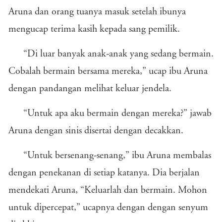
Aruna dan orang tuanya masuk setelah ibunya
mengucap terima kasih kepada sang pemilik.
“Di luar banyak anak-anak yang sedang bermain.
Cobalah bermain bersama mereka,” ucap ibu Aruna
dengan pandangan melihat keluar jendela.
“Untuk apa aku bermain dengan mereka?” jawab
Aruna dengan sinis disertai dengan decakkan.
“Untuk bersenang-senang,” ibu Aruna membalas
dengan penekanan di setiap katanya. Dia berjalan
mendekati Aruna, “Keluarlah dan bermain. Mohon
untuk dipercepat,” ucapnya dengan dengan senyum