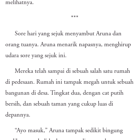
melihatnya.
***
Sore hari yang sejuk menyambut Aruna dan
orang tuanya. Aruna menarik napasnya, menghirup
udara sore yang sejuk ini.
Mereka telah sampai di sebuah salah satu rumah
di pedesaan. Rumah ini tampak megah untuk sebuah
bangunan di desa. Tingkat dua, dengan cat putih
bersih, dan sebuah taman yang cukup luas di
depannya.
“Ayo masuk,” Aruna tampak sedikit bingung