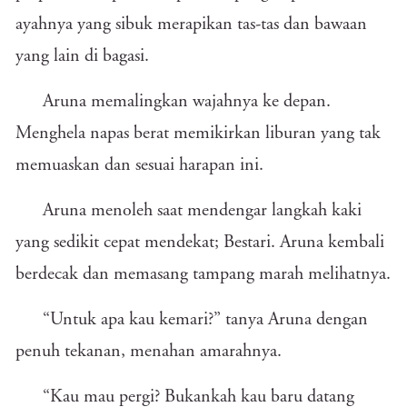
ayahnya yang sibuk merapikan tas-tas dan bawaan
yang lain di bagasi.
Aruna memalingkan wajahnya ke depan.
Menghela napas berat memikirkan liburan yang tak
memuaskan dan sesuai harapan ini.
Aruna menoleh saat mendengar langkah kaki
yang sedikit cepat mendekat; Bestari. Aruna kembali
berdecak dan memasang tampang marah melihatnya.
“Untuk apa kau kemari?” tanya Aruna dengan
penuh tekanan, menahan amarahnya.
“Kau mau pergi? Bukankah kau baru datang