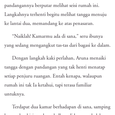
pandangannya berputar melihat seisi rumah ini.
Langkahnya terhenti begitu melihat tangga menuju
ke lantai dua, memandang ke atas penasaran.
“Naiklah! Kamarmu ada di sana,” seru ibunya
yang sedang mengangkut tas-tas dari bagasi ke dalam.
Dengan langkah kaki perlahan, Aruna menaiki
tangga dengan pandangan yang tak henti menatap
setiap penjuru ruangan. Entah kenapa, walaupun
rumah ini tak Ia ketahui, tapi terasa familiar
untuknya.
Terdapat dua kamar berhadapan di sana, samping