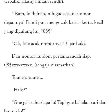
terbalik, aliasnya hitam sendiri.
“ Ram, lo duluan, nih gue acakin nomor
depannya” Fandi pun mengocok kertas-kertas kecil
yang digulung itu, “085”
“Ok, kita acak nomornya.” Ujar Luki.
Dan nomor random pertama sudah siap,
085xxxxxxxxx. (sengaja disamarkan)
Tuuuttt..tuuttt...
“Halo?”
“Gue gak tahu siapa lo! Tapi gue bakalan cari dan
bunuh lo!”