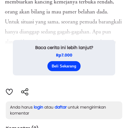
membiarkan kancing kemejanya terbuka rendah,
orang akan bilang ia mau pamer belahan dada.
Untuk situasi yang sama, seorang pemuda barangkali
hanya dianggap sedang gagah-gagahan. Apa pun
alasan Alang-alang datang dengan kancing kemeja
Baca cerita ini lebih lanjut?
terbuka rendah, pemandangan itu berhasil membikin
Rp7.000
dada Isna berdebar tak keruan. Pemandangan itu
Beli Sekarang
menghantuinya hingga ia tiba d...
Anda harus
login
atau
daftar
untuk mengirimkan
komentar