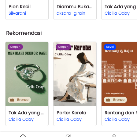
Pion Kecil
Diammu Bukan Emas
Silvarani
aksara_g.rain
Cicilia Oday
Rekomendasi
Cerpen
Cerpen
Novel
Bronze
Bronze
Tak Ada yang Sia-sia dalam Hidup Termasuk Menikahi Seekor Babi
Porter Kereta
Cicilia Oday
Cicilia Oday
Cicilia Oday