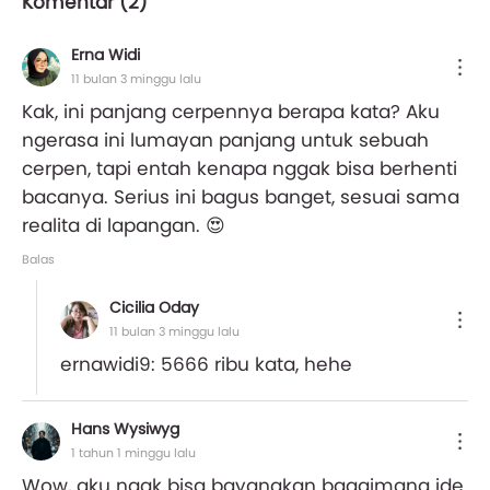
Komentar (
2
)
Erna Widi
11 bulan 3 minggu lalu
Kak, ini panjang cerpennya berapa kata? Aku
ngerasa ini lumayan panjang untuk sebuah
cerpen, tapi entah kenapa nggak bisa berhenti
bacanya. Serius ini bagus banget, sesuai sama
realita di lapangan. 😍
Balas
Cicilia Oday
11 bulan 3 minggu lalu
ernawidi9: 5666 ribu kata, hehe
Hans Wysiwyg
1 tahun 1 minggu lalu
Wow, aku ngak bisa bayangkan bagaimana ide