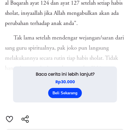
al Baqarah ayat 124 dan ayat 127 setelah setiap habis
sholat, insyaallah jika Allah mengabulkan akan ada
perubahan terhadap anak anda".
Tak lama setelah mendengar wejangan/saran dari
sang guru spiritualnya, pak joko pun langsung
melakukannya secara rutin tiap habis sholat. Tidak
hanya itu, sang istri yang bernama bu Siti juga
Baca cerita ini lebih lanjut?
melakukannya. Menilik kisah yang ada di ayat
Rp30.000
tersebut adalah berkisah tentang nabi Ibrahim ketika
Beli Sekarang
Allah menguji coba nabi Ibrahim dengan beb...