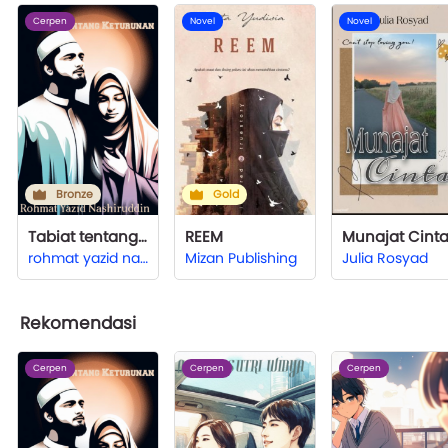
Cerpen
Novel
Novel
Bronze
Gold
Tabiat tentang Keturunan
REEM
Munajat Cint
rohmat yazid nashiruddin
Mizan Publishing
Julia Rosyad
Rekomendasi
Cerpen
Cerpen
Cerpen