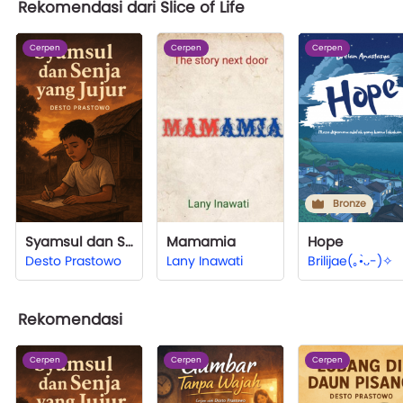
Rekomendasi dari Slice of Life
Cerpen
Cerpen
Cerpen
Bronze
Syamsul dan Senja yang Jujur
Mamamia
Hope
Desto Prastowo
Lany Inawati
Brilijae(⁠｡⁠•̀⁠ᴗ⁠-⁠)⁠✧
Rekomendasi
Cerpen
Cerpen
Cerpen