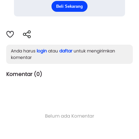
membawa kami ke sebuah warung nasi sederhana.
Beli Sekarang
Beruntung, di ten...
Anda harus
login
atau
daftar
untuk mengirimkan
komentar
Komentar (
0
)
Belum ada Komentar