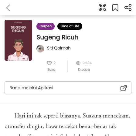
Cerpen
Slice of Life
Sugeng Ricuh
Siti Qoimah
2
9,584
Suka
Dibaca
Baca melalui Aplikasi
Hari ini tak seperti biasanya. Suasana mencekam,
atmosfer dingin, hawa tercekat benar-benar tak