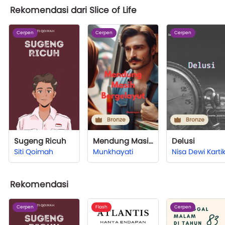
Rekomendasi dari Slice of Life
Cerpen
Cerpen
Cerpen
Bronze
Bronze
Sugeng Ricuh
Mendung Masih Bergelayut
Delusi
Siti Qoimah
Munkhayati
Nisa Dewi Karti
Rekomendasi
Cerpen
Flash
Cerpen