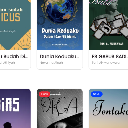
Kamu Sudah Dicus
Dunia Keduaku Dalam 1 Jam 45 Menit
ES GABUS S
l Athiyah
Nevalina Aisah
Toni Al-Munawwar
Flash
Novel