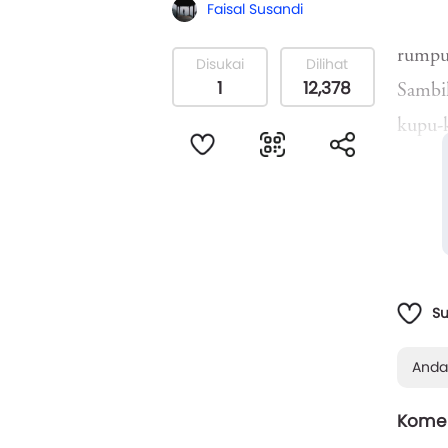
Faisal Susandi
rumpu
Disukai
Dilihat
1
12,378
Sambi
kupu-k
kupu-k
ucap p
S
Anda
Komen