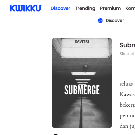
Discover
Trending
Premium
Kom
Discover
Sub
Slice of
seluas
Kawasa
bekerj
pemuda
dan ju