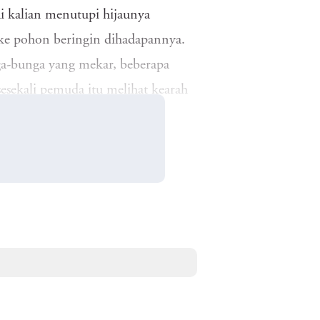
ai kalian menutupi hijaunya
ke pohon beringin dihadapannya.
-bunga yang mekar, beberapa
sekali pemuda itu melihat kearah
.
ahku adalah istana untuk kalian.”
li...