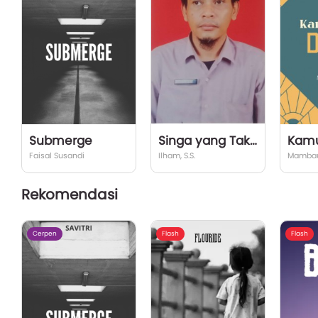
Submerge
Singa yang Tak Bisa Menggonggong
Faisal Susandi
Ilham, S.S.
Mambau
Rekomendasi
Cerpen
Flash
Flash