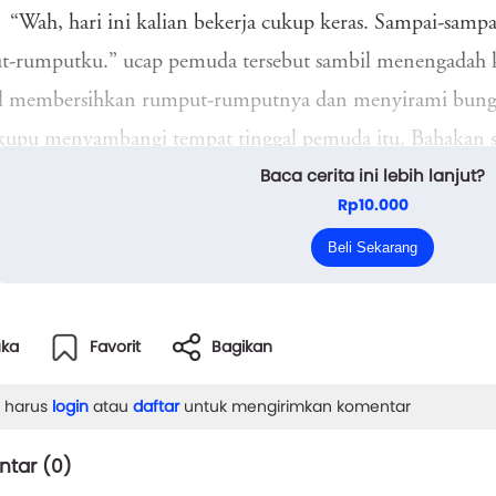
“Wah, hari ini kalian bekerja cukup keras. Sampai-samp
t-rumputku.” ucap pemuda tersebut sambil menengadah 
l membersihkan rumput-rumputnya dan menyirami bunga
upu menyambangi tempat tinggal pemuda itu. Bahakan se
Baca cerita ini lebih lanjut?
upu terbang sembari menatap kehidupan robot diatasnya
Rp10.000
“Kalian bisa singgah kapan saja atau bahkan anggap rum
Beli Sekarang
emuda sambil tersenyum pada sekumpulan burung yang ter
uka
Favorit
Bagikan
 harus
login
atau
daftar
untuk mengirimkan komentar
tar (
0
)