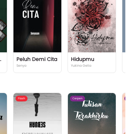
ADIKIN
Peluh Demi Cita
Hidupmu
Ali
Senya
Yukina Gelia
Cass
Flash
Cerpen
Cerp