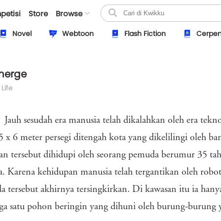
petisi
Store
Browse
Novel
Webtoon
Flash Fiction
Cerpe
merge
 Life
Jauh sesudah era manusia telah dikalahkan oleh era tekn
 5 x 6 meter persegi ditengah kota yang dikelilingi oleh b
n tersebut dihidupi oleh seorang pemuda berumur 35 ta
a. Karena kehidupan manusia telah tergantikan oleh robot-
 tersebut akhirnya tersingkirkan. Di kawasan itu ia ha
ga satu pohon beringin yang dihuni oleh burung-burung y