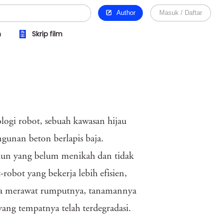
Author
Masuk / Daftar
n
Skrip film
ologi robot, sebuah kawasan hijau
angunan beton berlapis baja.
hun yang belum menikah dan tidak
robot yang bekerja lebih efisien,
nya merawat rumputnya, tanamannya
ang tempatnya telah terdegradasi.