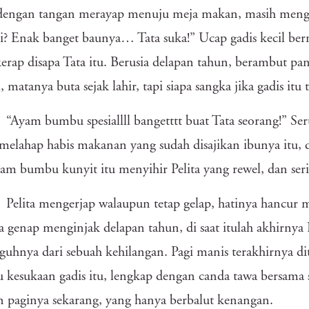
 dengan tangan merayap menuju meja makan, masih meng
ni? Enak banget baunya… Tata suka!” Ucap gadis kecil ber
kerap disapa Tata itu. Berusia delapan tahun, berambut pan
l, matanya buta sejak lahir, tapi siapa sangka jika gadis it
“Ayam bumbu spesiallll bangetttt buat Tata seorang!” Seru
melahap habis makanan yang sudah disajikan ibunya itu,
yam bumbu kunyit itu menyihir Pelita yang rewel, dan se
Pelita mengerjap walaupun tetap gelap, hatinya hancur 
a genap menginjak delapan tahun, di saat itulah akhirnya
guhnya dari sebuah kehilangan. Pagi manis terakhirnya d
kesukaan gadis itu, lengkap dengan canda tawa bersama
 paginya sekarang, yang hanya berbalut kenangan.