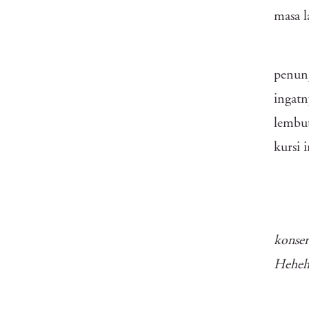
masa l
penunj
ingatn
lembut
kursi 
konser
Hehe