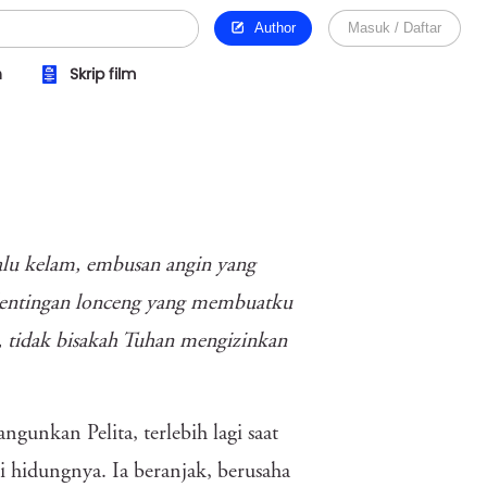
Author
Masuk / Daftar
n
Skrip film
alu kelam, embusan angin yang
dentingan lonceng yang membuatku
 tidak bisakah Tuhan mengizinkan
gunkan Pelita, terlebih lagi saat
 hidungnya. Ia beranjak, berusaha