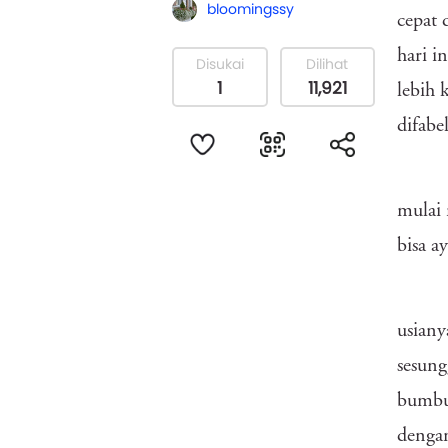
bloomingssy
cepat
hari i
Disukai
Dilihat
1
11,921
lebih 
difabe
mulai 
bisa a
usiany
sesung
bumbu 
dengan