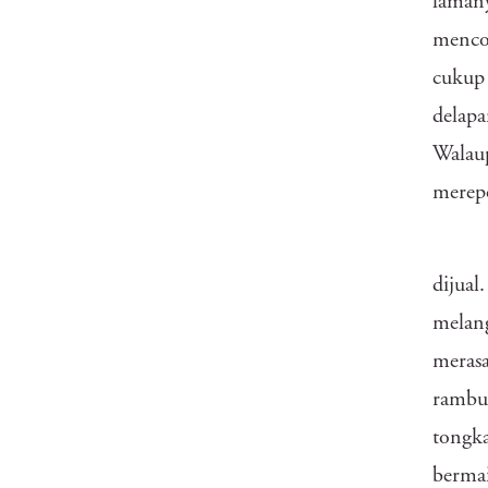
lamany
mencob
cukup 
delapa
Walaup
merepo
dijual
melang
meras
rambut
tongka
bermai