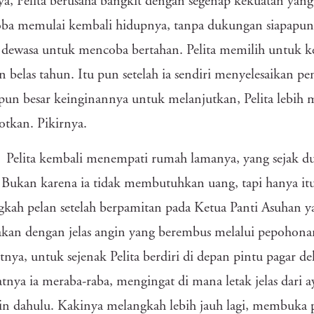
a, Pelita berusaha bangkit dengan segenap kekuatan yang
a memulai kembali hidupnya, tanpa dukungan siapapun. 
dewasa untuk mencoba bertahan. Pelita memilih untuk kel
n belas tahun. Itu pun setelah ia sendiri menyelesaikan pe
un besar keinginannya untuk melanjutkan, Pelita lebih 
tkan. Pikirnya.
Pelita kembali menempati rumah lamanya, yang sejak dul
. Bukan karena ia tidak membutuhkan uang, tapi hanya itu
kah pelan setelah berpamitan pada Ketua Panti Asuhan ya
akan dengan jelas angin yang berembus melalui pepohon
nya, untuk sejenak Pelita berdiri di depan pintu pagar
tnya ia meraba-raba, mengingat di mana letak jelas dari 
n dahulu. Kakinya melangkah lebih jauh lagi, membuka