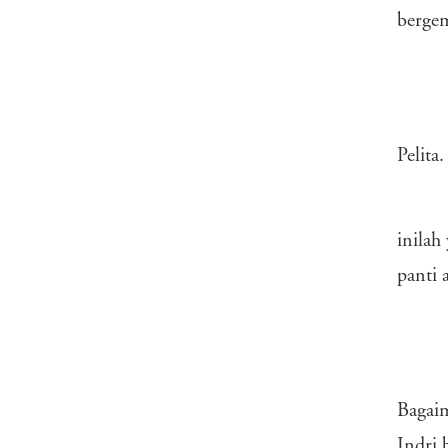
bergem
Pelita
inilah
panti 
Bagaim
Indri b