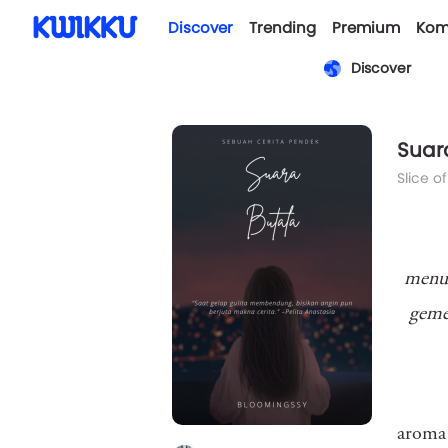
Discover
Trending
Premium
Kom
Discover
Suar
Slice of
menun
geme
aroma 