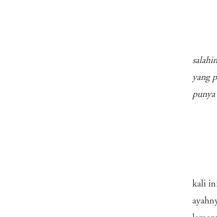
salahi
yang p
punya
kali i
ayahn