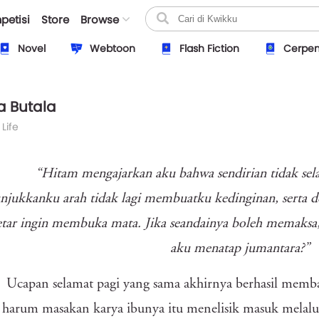
petisi
Store
Browse
Novel
Webtoon
Flash Fiction
Cerpe
a Butala
 Life
“Hitam mengajarkan aku bahwa sendirian tidak sel
jukkanku arah tidak lagi membuatku kedinginan, serta 
tar ingin membuka mata. Jika seandainya boleh memaksa,
aku menatap jumantara?”
Ucapan selamat pagi yang sama akhirnya berhasil memban
harum masakan karya ibunya itu menelisik masuk melalui