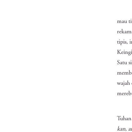
mau ti
rekama
tipis,
Keingi
Satu s
membun
wajah 
merebu
Tuhan.
kan, a