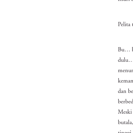
Pelita
Bu… be
dulu…”
menunj
kemamp
dan be
berbed
Meski 
butala