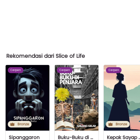
Rekomendasi dari Slice of Life
Cerpen
Cerpen
Cerpen
Bronze
Bronze
Sipanggaron
Buku-Buku di Penjara
Kepak Sayap