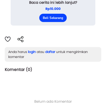
Baca cerita ini lebih lanjut?
Kecamatan Aekbeda juga miliknya. Kecamatan yang
Rp10.000
berada di seberang kabupaten sana itu dulunya
Beli Sekarang
adalah tanah le...
Anda harus
login
atau
daftar
untuk mengirimkan
komentar
Komentar (
0
)
Belum ada Komentar