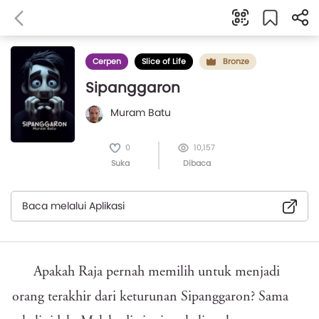
Cerpen
Slice of Life
Bronze
Sipanggaron
Muram Batu
0
10,157
Suka
Dibaca
Baca melalui Aplikasi
Apakah Raja pernah memilih untuk menjadi
orang terakhir dari keturunan Sipanggaron? Sama