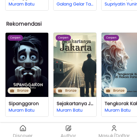
Muram Batu
Galang Gelar Taqwa
Rekomendasi
Cerpen
Cerpen
Cerpen
Bronze
Bronze
Bronze
Sipanggaron
Sejakartanya Jakarta
Muram Batu
Muram Batu
Muram Batu
Discover
Author
Masuk/Daftar