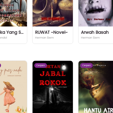
Mereka Yang Selalu Menggangguku
RUWAT ~Novel~
Arwah Basah
hendol
Herman Siem
Herman Siem
Cerpen
Cerpen