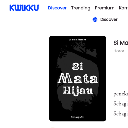
Discover
Trending
Premium
Kom
Discover
Si Ma
Horor
peneka
Sebag
Sebagi