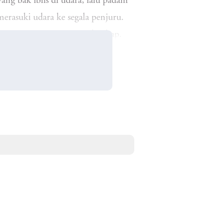
ng bak iblis di udara, lalu padam
erasuki udara ke segala penjuru.
 hutan pegunungan yang lembap.
h mengawasi mereka. Atau mungkin
i balik dahan-dahan rimbun di