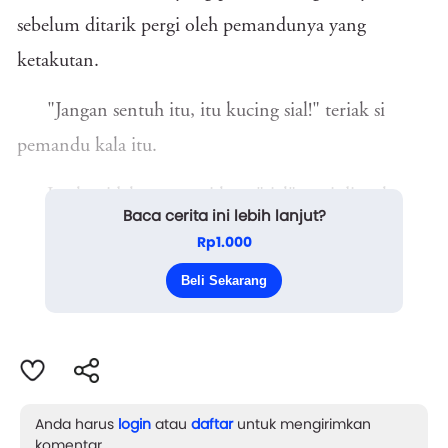
sebelum ditarik pergi oleh pemandunya yang
ketakutan.
"Jangan sentuh itu, itu kucing sial!" teriak si
pemandu kala itu.
Lucky tidak mengerti kata "sial", tapi dia tahu
Baca cerita ini lebih lanjut?
rasa sakit dari tendangan sepatu bot Pak Darma, sang
Rp1.000
penjual daging. Pak Darma adalah musuh bebuyutan
Beli Sekarang
Lucky. Pria bertubuh tambun it...
Anda harus
login
atau
daftar
untuk mengirimkan
komentar