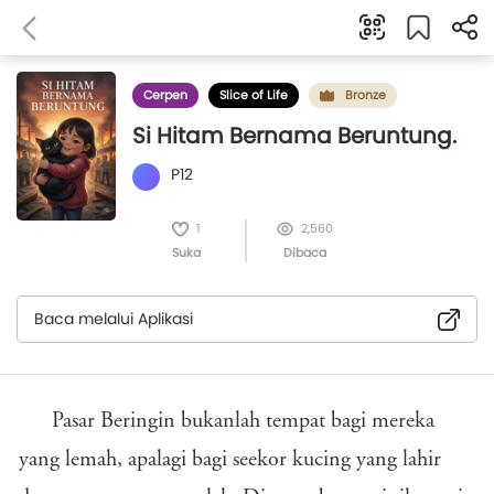
Cerpen
Slice of Life
Bronze
Si Hitam Bernama Beruntung.
P12
1
2,560
Suka
Dibaca
Baca melalui Aplikasi
Pasar Beringin bukanlah tempat bagi mereka
yang lemah, apalagi bagi seekor kucing yang lahir