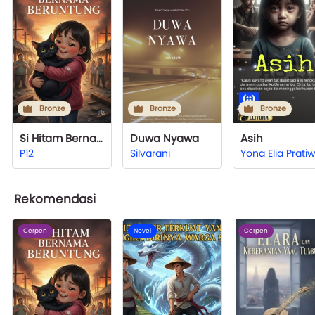
Bronze
Bronze
Bronze
Si Hitam Bernama Beruntung.
Duwa Nyawa
Asih
P12
Silvarani
Yona Elia Pratiw
Rekomendasi
Cerpen
Novel
Cerpen