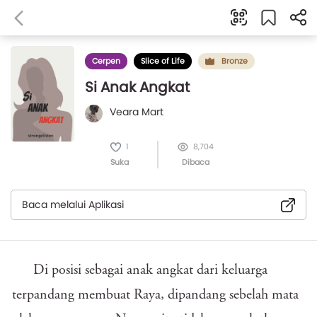
Cerpen
Slice of Life
Bronze
Si Anak Angkat
Veara Mart
1
8,704
Suka
Dibaca
Baca melalui Aplikasi
Di posisi sebagai anak angkat dari keluarga
terpandang membuat Raya, dipandang sebelah mata