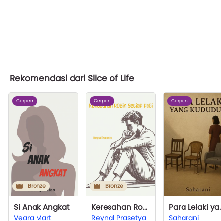
Rekomendasi dari Slice of Life
Cerpen
Cerpen
Cerpen
Bronze
Bronze
Si Anak Angkat
Keresahan Robin Setiap Pagi
Para Lelaki
Veara Mart
Reynal Prasetya
Saharani