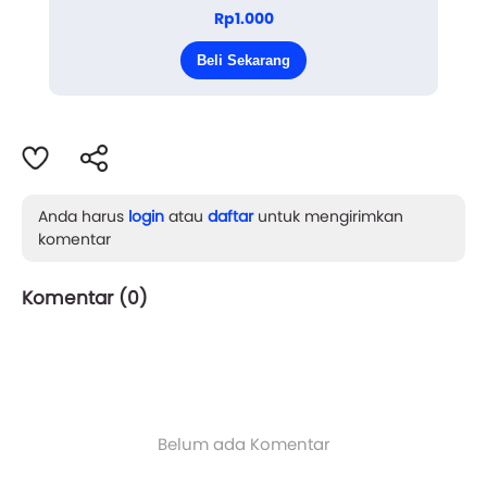
adalah sebuah kalung. "Wahh apa ini pah, bagus
Rp1.000
banget pasti ini mahal kan, ma?" Pekik Raya kepada
Beli Sekarang
papa da...
Anda harus
login
atau
daftar
untuk mengirimkan
komentar
Komentar (
0
)
Belum ada Komentar