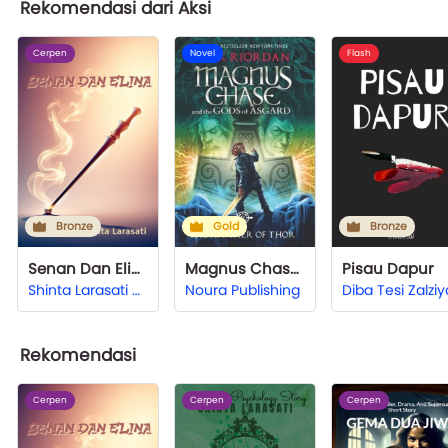
Rekomendasi dari Aksi
Cerpen
Novel
Flash
Bronze
Gold
Bronze
Senan Dan Elina
Magnus Chase and the Gods of Asgard
Pisau Dapur
Shinta Larasati Hardjono
Noura Publishing
Diba Tesi Zalziy
Rekomendasi
Cerpen
Cerpen
Cerpen