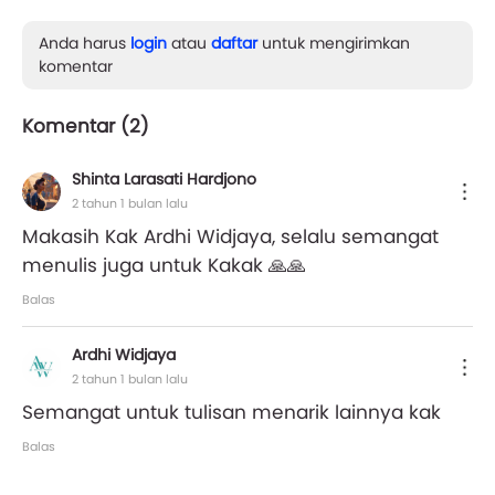
Anda harus
login
atau
daftar
untuk mengirimkan
komentar
Komentar (
2
)
Shinta Larasati Hardjono
2 tahun 1 bulan lalu
Makasih Kak Ardhi Widjaya, selalu semangat
menulis juga untuk Kakak 🙏🙏
Balas
Ardhi Widjaya
2 tahun 1 bulan lalu
Semangat untuk tulisan menarik lainnya kak
Balas