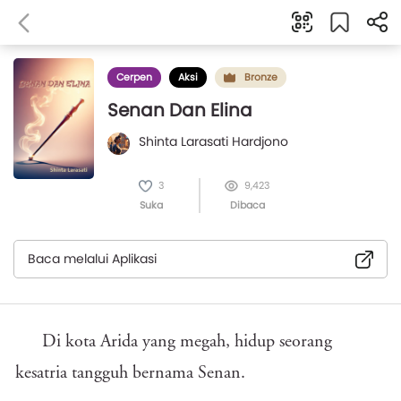
Cerpen
Aksi
Bronze
Senan Dan Elina
Shinta Larasati Hardjono
3
9,423
Suka
Dibaca
Baca melalui Aplikasi
Di kota Arida yang megah, hidup seorang
kesatria tangguh bernama Senan.