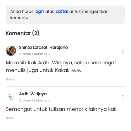
Anda harus
login
atau
daftar
untuk mengirimkan
komentar
Komentar (
2
)
Shinta Larasati Hardjono
2 tahun 1 bulan lalu
Makasih Kak Ardhi Widjaya, selalu semangat
menulis juga untuk Kakak 🙏🙏
Balas
Ardhi Widjaya
2 tahun 1 bulan lalu
Semangat untuk tulisan menarik lainnya kak
Balas