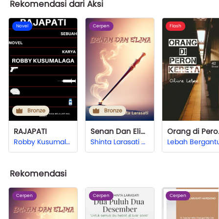
Rekomendasi dari Aksi
Novel
Cerpen
Flash
Bronze
Bronze
RAJAPATI
Senan Dan Elina
Oran
Robby Kusumalaga
Shinta Larasati Hardjono
Rekomendasi
Cerpen
Cerpen
Cerpen