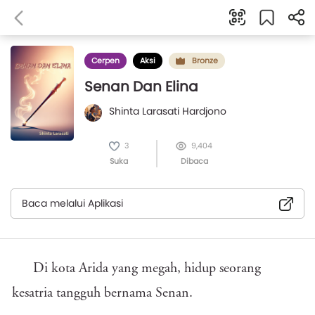
Cerpen
Aksi
Bronze
Senan Dan Elina
Shinta Larasati Hardjono
3
9,404
Suka
Dibaca
Baca melalui Aplikasi
Di kota Arida yang megah, hidup seorang
kesatria tangguh bernama Senan.