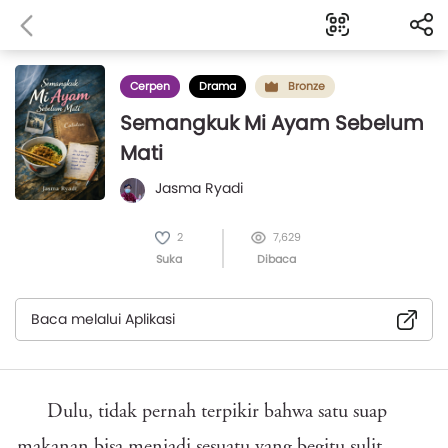
Cerpen
Drama
Bronze
Semangkuk Mi Ayam Sebelum
Mati
Jasma Ryadi
2
7,629
Suka
Dibaca
Baca melalui Aplikasi
Dulu, tidak pernah terpikir bahwa satu suap
makanan bisa menjadi sesuatu yang begitu sulit