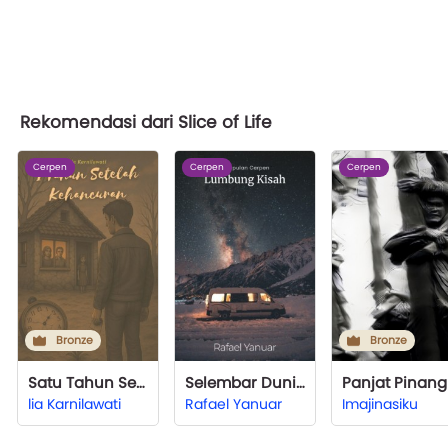
Rekomendasi dari Slice of Life
Cerpen
Cerpen
Cerpen
Bronze
Bronze
Satu Tahun Setelah Kehancuran
Selembar Dunia
Panjat Pinang
lia Karnilawati
Rafael Yanuar
Imajinasiku