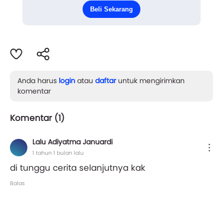
kesedihan seperti tertimpa batu berkali-kali tanpa
Beli Sekarang
akhir, sete...
Anda harus
login
atau
daftar
untuk mengirimkan
komentar
Komentar (
1
)
Lalu Adiyatma Januardi
1 tahun 1 bulan lalu
di tunggu cerita selanjutnya kak
Balas