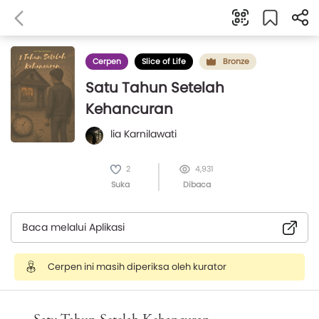
Cerpen
Slice of Life
Bronze
Satu Tahun Setelah
Kehancuran
lia Karnilawati
2
4,931
Suka
Dibaca
Baca melalui Aplikasi
Cerpen ini masih diperiksa oleh kurator