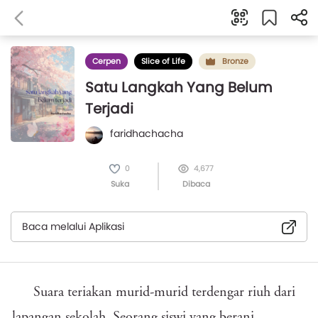
Cerpen
Slice of Life
Bronze
Satu Langkah Yang Belum
Terjadi
faridhachacha
0
4,677
Suka
Dibaca
Baca melalui Aplikasi
Suara teriakan murid-murid terdengar riuh dari
lapangan sekolah. Seorang siswi yang berani