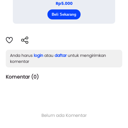
"Nggak, gue nggak penasaran tuh. Lagian buat
Rp5.000
apa coba, habisin tenaga cuma buat mikirin sesuatu
Beli Sekarang
yang bukan urusan gue," ujar Cha...
Anda harus
login
atau
daftar
untuk mengirimkan
komentar
Komentar (
0
)
Belum ada Komentar