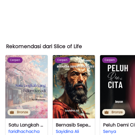
Rekomendasi dari Slice of Life
Cerpen
Cerpen
Cerpen
Bronze
Bronze
Satu Langkah Yang Belum Terjadi
Bernasib Seperti Socrates
Peluh Demi Ci
faridhachacha
Sayidina Ali
Senya