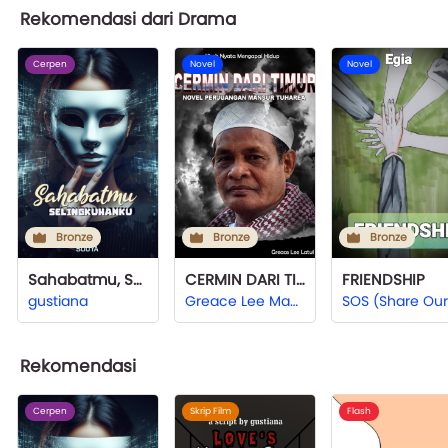
Rekomendasi dari Drama
Cerpen
Novel
Novel
Bronze
Bronze
Bronze
Sahabatmu, Selingkuhanku
CERMIN DARI TIMUR
FRIENDSHIP
gustiana
Greace Lee Mayer Ectas Latul
Rekomendasi
Cerpen
Skrip Film
Flash