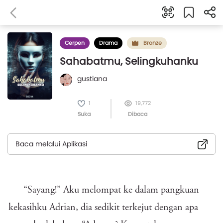
Cerpen
Drama
Bronze
Sahabatmu, Selingkuhanku
gustiana
1
19,772
Suka
Dibaca
Baca melalui Aplikasi
“Sayang!” Aku melompat ke dalam pangkuan
kekasihku Adrian, dia sedikit terkejut dengan apa