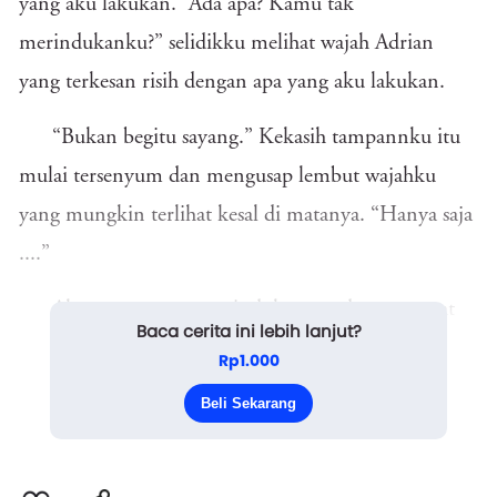
yang aku lakukan. “Ada apa? Kamu tak
merindukanku?” selidikku melihat wajah Adrian
yang terkesan risih dengan apa yang aku lakukan.
“Bukan begitu sayang.” Kekasih tampannku itu
mulai tersenyum dan mengusap lembut wajahku
yang mungkin terlihat kesal di matanya. “Hanya saja
....”
Aku yang sangat merindukannya dengan cepat
Baca cerita ini lebih lanjut?
menangkap wajah Adrian dan mengecup bibirnya.
Rp1.000
“Apa?” tanyaku kembali, begitu melihat ekspresi
Beli Sekarang
kekasihku ...