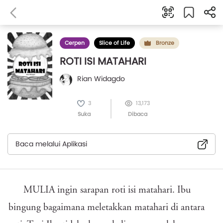
Cerpen
Slice of Life
Bronze
ROTI ISI MATAHARI
Rian Widagdo
3
13,173
Suka
Dibaca
Baca melalui Aplikasi
MULIA ingin sarapan roti isi matahari. Ibu
bingung bagaimana meletakkan matahari di antara