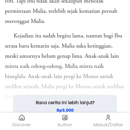
roti. Tapi Ibu tidak akan sekalipun menolak
permintaan Mulia, terlebih sejak kematian pernah
merenggut Mulia.
Kejadian itu sudah begitu lama, namun bagi Ibu
serasa baru kemarin saja. Mulia suka ketinggian,
meski umurnya belum genap lima. Anak-anak lain
minta naik odong-odong, Mulia minta naik
bianglala. Anak-anak lain pergi ke Monas untuk
melihat sejarah, Mulia pergi ke Monas untuk melihat
kota dari ketinggian. Umur tujuh belas itu
Baca cerita ini lebih lanjut?
puncaknya. Mulia ingin ikut lompat trampolin dari
Rp5.000
atas ketinggian 200 meter. Ibu enggan, tapi tidak
Beli Sekarang
Discover
Author
Masuk/Daftar
menolak. Dan di sanalah Mulia mati. Tubuh ha...