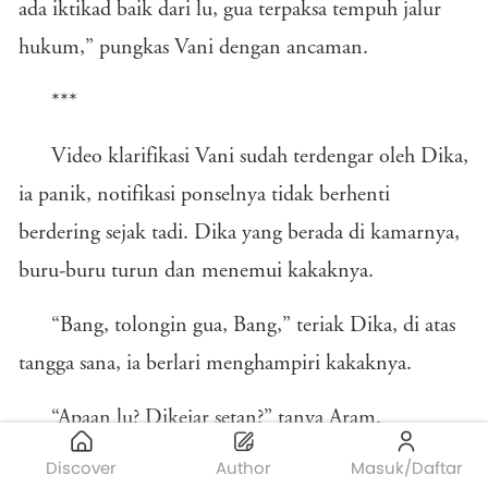
ada iktikad baik dari lu, gua terpaksa tempuh jalur
hukum,” pungkas Vani dengan ancaman.
***
Video klarifikasi Vani sudah terdengar oleh Dika,
ia panik, notifikasi ponselnya tidak berhenti
berdering sejak tadi. Dika yang berada di kamarnya,
buru-buru turun dan menemui kakaknya.
“Bang, tolongin gua, Bang,” teriak Dika, di atas
tangga sana, ia berlari menghampiri kakaknya.
“Apaan lu? Dikejar setan?” tanya Aram.
Discover
Author
Masuk/Daftar
“Elah, Bang, cewek yang gua videoin minta