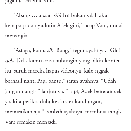
juga lu,” celetuk Ruli.
“Abang … apaan
sih
? Ini bukan salah aku,
kenapa pada nyudutin Adek gini,” ucap Vani, mulai
menangis.
“Astaga, kamu
sih
, Bang,” tegur ayahnya. “Gini
deh
, Dek, kamu coba hubungin yang bikin konten
itu, suruh mereka hapus videonya, kalo nggak
berhasil nanti Papi bantu,” saran ayahnya. “Udah
jangan nangis,” lanjutnya. “Tapi, Adek beneran cek
ya, kita periksa dulu ke dokter kandungan,
memastikan aja,” tambah ayahnya, membuat tangis
Vani semakin menjadi.