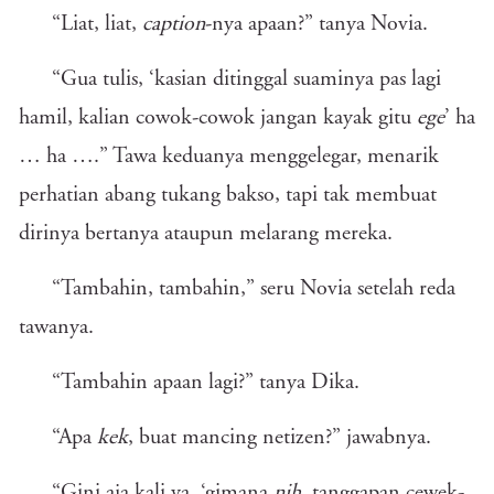
“Liat, liat,
caption
-nya apaan?” tanya Novia.
“Gua tulis, ‘kasian ditinggal suaminya pas lagi
hamil, kalian cowok-cowok jangan kayak gitu
ege
’ ha
… ha ….” Tawa keduanya menggelegar, menarik
perhatian abang tukang bakso, tapi tak membuat
dirinya bertanya ataupun melarang mereka.
“Tambahin, tambahin,” seru Novia setelah reda
tawanya.
“Tambahin apaan lagi?” tanya Dika.
“Apa
kek
, buat mancing netizen?” jawabnya.
“Gini aja kali ya, ‘gimana
nih
, tanggapan cewek-