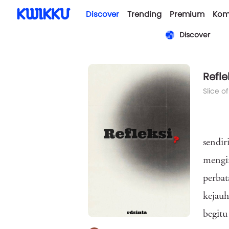
Discover
Trending
Premium
Kom
Discover
Refle
Slice of
sendir
mengin
perbat
kejauh
begitu