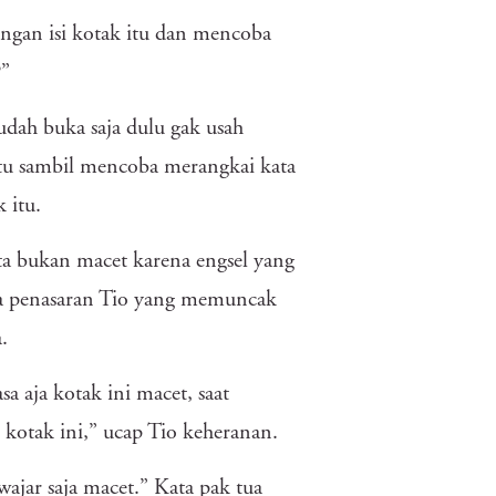
engan isi kotak itu dan mencoba
?”
Sudah buka saja dulu gak usah
itu sambil mencoba merangkai kata
k itu.
a bukan macet karena engsel yang
asa penasaran Tio yang memuncak
a.
a aja kotak ini macet, saat
i kotak ini,” ucap Tio keheranan.
wajar saja macet.” Kata pak tua