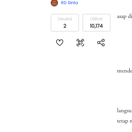
RD Sinta
asap d
Disukai
Dilihat
2
10,174
mende
langsu
tetap 