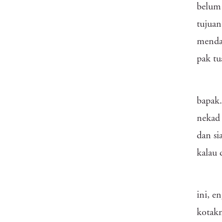
belum 
tujuan
mendap
pak tu
bapak.
nekad 
dan si
kalau 
ini, e
kotak