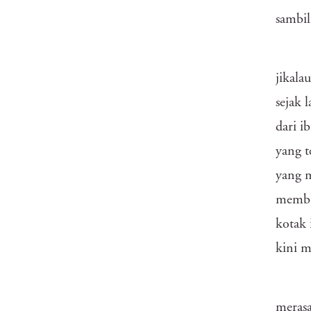
sambil
jikala
sejak 
dari i
yang t
yang m
membuk
kotak 
kini m
meras