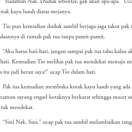
“Sudahlah Nak. Duduk sebentar, gak akan apa-apa.” Uca
otak kayu lusuh diatas mejanya.
Tio pun kemudian duduk sambil berjaga-jaga takut pak 
daannya di rumah pak tua tanpa pamit-pamit.
“Aku harus hati-hati, jangan sampai pak tua tahu kalau 
 hati. Kemudian Tio melihat pak tua mendekat menuju m
a itu jadi heran saya?” ucap Tio dalam hati.
Pak tua kemudian membuka kotak kayu lusuh yang ada di
namun sayang engsel kotaknya berkarat sehingga macet s
ntuk mendekat.
“Sini Nak. Sini,” ucap pak tua sambil melambaikan tan