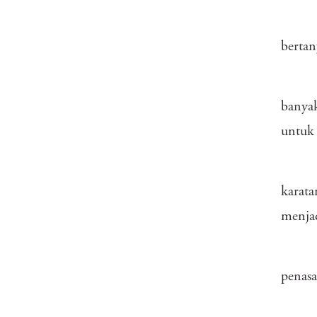
bertan
banyak
untuk 
karata
menjad
penasa