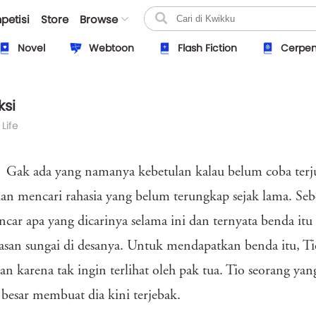
petisi
Store
Browse
Novel
Webtoon
Flash Fiction
Cerpe
ksi
 Life
Gak ada yang namanya kebetulan kalau belum coba terjun
ian mencari rahasia yang belum terungkap sejak lama. S
car apa yang dicarinya selama ini dan ternyata benda itu
asan sungai di desanya. Untuk mendapatkan benda itu, T
an karena tak ingin terlihat oleh pak tua. Tio seorang ya
 besar membuat dia kini terjebak.