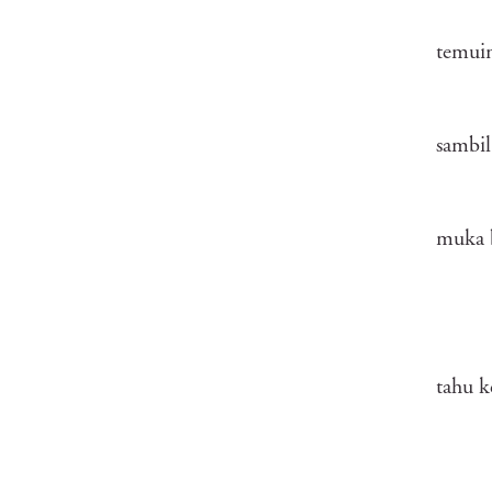
temuin
sambil
muka b
tahu k