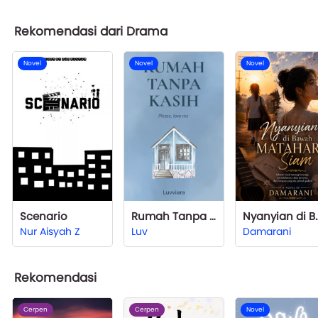
Rekomendasi dari Drama
Novel
Novel
Novel
Scenario
Rumah Tanpa Kasih
Nyanyian di B
Nur Aisyah Z
Luv
Damarani
Rekomendasi
Cerpen
Cerpen
Novel