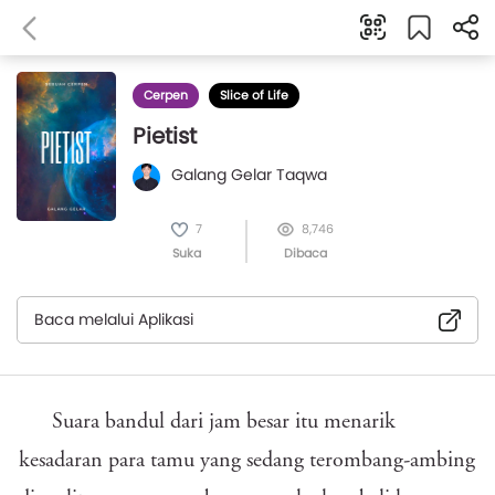
Cerpen
Slice of Life
Pietist
Galang Gelar Taqwa
7
8,746
Suka
Dibaca
Baca melalui Aplikasi
Suara bandul dari jam besar itu menarik
kesadaran para tamu yang sedang terombang-ambing