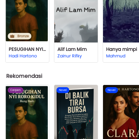
Bronze
PESUGIHAN NYI RORO KIDUL
Alif Lam Mim
Hanya mimpi
Hadi Hartono
Zainur Rifky
Mahmud
Rekomendasi
Cerpen
Novel
Novel