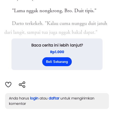
"Lama nggak nongkrong, Bro. Duit tipis."
Darto terkekeh. "Kalau cuma nunggu duit jatuh
dari langit, sampai tua juga nggak bakal dapat."
Baca cerita ini lebih lanjut?
Bayu menyeruput kopi hitam yang panas.
Rp1.000
"Lo percaya nggak, Bay... ada orang yang kaya
Beli Sekarang
mendadak, cuma gar...
Anda harus
login
atau
daftar
untuk mengirimkan
komentar