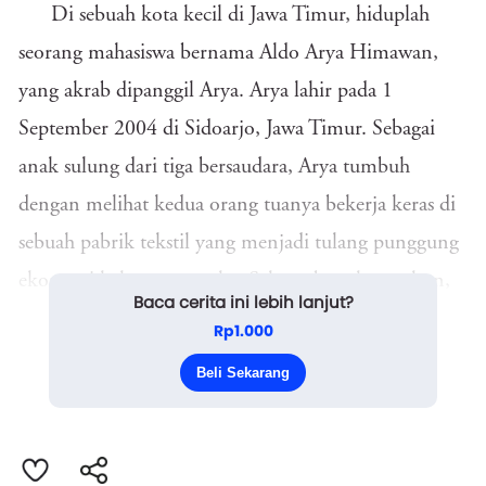
Di sebuah kota kecil di Jawa Timur, hiduplah
seorang mahasiswa bernama Aldo Arya Himawan,
yang akrab dipanggil Arya. Arya lahir pada 1
September 2004 di Sidoarjo, Jawa Timur. Sebagai
anak sulung dari tiga bersaudara, Arya tumbuh
dengan melihat kedua orang tuanya bekerja keras di
sebuah pabrik tekstil yang menjadi tulang punggung
ekonomi keluarga mereka. Selama bertahun-tahun,
Baca cerita ini lebih lanjut?
Arya melihat bagaimana orang tuanya bekerja keras
Rp1.000
dari pagi hingga malam untuk memastikan
Beli Sekarang
kebutuhan ke...