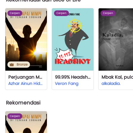
Cerpen
Cerpen
Cerpen
Bronze
Perjuangan Menggapai Mimpi di Tengah Cobaan
99.99% Headshot
Azhar Ainun Hidayat
Veron Fang
alkaladia.
Rekomendasi
Cerpen