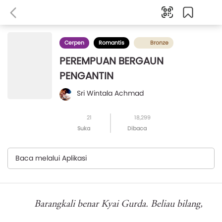
Cerpen
Romantis
Bronze
PEREMPUAN BERGAUN
PENGANTIN
Sri Wintala Achmad
21
18,299
Suka
Dibaca
Baca melalui Aplikasi
Barangkali benar Kyai Gurda. Beliau bilang,