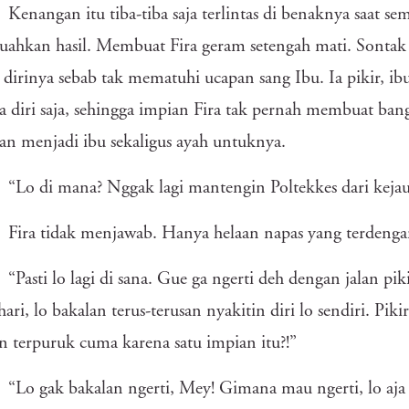
Kenangan itu tiba-tiba saja terlintas di benaknya saat s
hkan hasil. Membuat Fira geram setengah mati. Sontak i
dirinya sebab tak mematuhi ucapan sang Ibu. Ia pikir, 
a diri saja, sehingga impian Fira tak pernah membuat b
an menjadi ibu sekaligus ayah untuknya.
“Lo di mana? Nggak lagi mantengin Poltekkes dari keja
Fira tidak menjawab. Hanya helaan napas yang terdenga
“Pasti lo lagi di sana. Gue ga ngerti deh dengan jalan pi
 hari, lo bakalan terus-terusan nyakitin diri lo sendiri. Pi
n terpuruk cuma karena satu impian itu?!”
“Lo gak bakalan ngerti, Mey! Gimana mau ngerti, lo aja