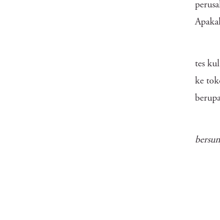
perusa
Apakah
tes ku
ke tok
berupa
bersun