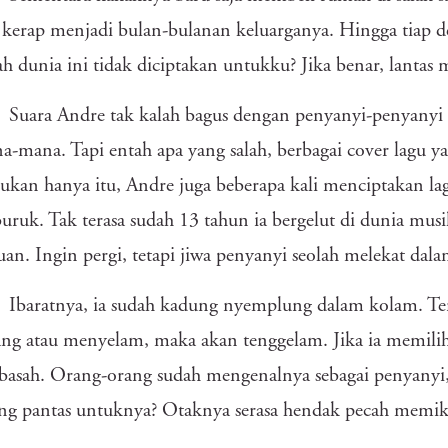
kerap menjadi bulan-bulanan keluarganya. Hingga tiap d
h dunia ini tidak diciptakan untukku? Jika benar, lantas 
Suara Andre tak kalah bagus dengan penyanyi-penyany
a-mana. Tapi entah apa yang salah, berbagai cover lagu ya
Bukan hanya itu, Andre juga beberapa kali menciptakan lagu
buruk. Tak terasa sudah 13 tahun ia bergelut di dunia musik
an. Ingin pergi, tetapi jiwa penyanyi seolah melekat dala
Ibaratnya, ia sudah kadung nyemplung dalam kolam. Terl
ng atau menyelam, maka akan tenggelam. Jika ia memili
basah. Orang-orang sudah mengenalnya sebagai penyanyi, la
ng pantas untuknya? Otaknya serasa hendak pecah memik