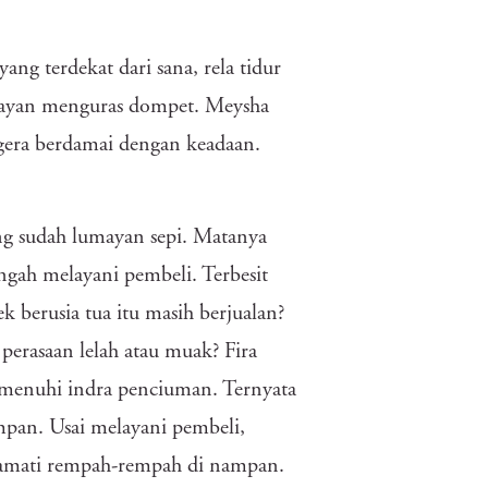
ang terdekat dari sana, rela tidur
umayan menguras dompet. Meysha
egera berdamai dengan keadaan.
ang sudah lumayan sepi. Matanya
gah melayani pembeli. Terbesit
k berusia tua itu masih berjualan?
perasaan lelah atau muak? Fira
emenuhi indra penciuman. Ternyata
mpan. Usai melayani pembeli,
ngamati rempah-rempah di nampan.