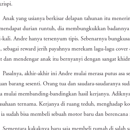
rispi.
Anak yang usianya berkisar delapan tahunan itu meneri
 mendapat durian runtuh, dia membungkukkan badannya s
i-kali. Andre hanya tersenyum tipis. Sebenarnya bungkusan
i, sebagai reward jerih payahnya merekam lagu-lagu cove
t dan mendengar anak itu bernyanyi dengan sangat khid
Pasalnya, akhir-akhir ini Andre mulai merasa putus asa
an barang sesenti. Orang tua dan saudara-saudaranya s
 mulai membanding-bandingkan hasil kerjanya. Adiknya 
usahaan ternama. Kerjanya di ruang teduh, menghadap kom
 ia sudah bisa membeli sebuah motor baru dan berencana
Sementara kakaknya baru saja membeli rumah di salah s