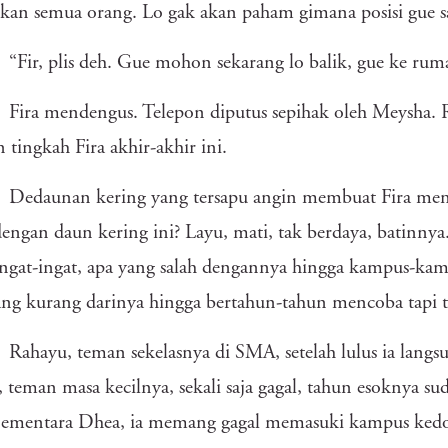
kan semua orang. Lo gak akan paham gimana posisi gue sa
“Fir, plis deh. Gue mohon sekarang lo balik, gue ke ruma
Fira mendengus. Telepon diputus sepihak oleh Meysha. R
 tingkah Fira akhir-akhir ini.
Dedaunan kering yang tersapu angin membuat Fira men
engan daun kering ini? Layu, mati, tak berdaya, batinnya.
gat-ingat, apa yang salah dengannya hingga kampus-kam
ng kurang darinya hingga bertahun-tahun mencoba tapi ta
Rahayu, teman sekelasnya di SMA, setelah lulus ia lang
 teman masa kecilnya, sekali saja gagal, tahun esoknya s
Sementara Dhea, ia memang gagal memasuki kampus kedokt