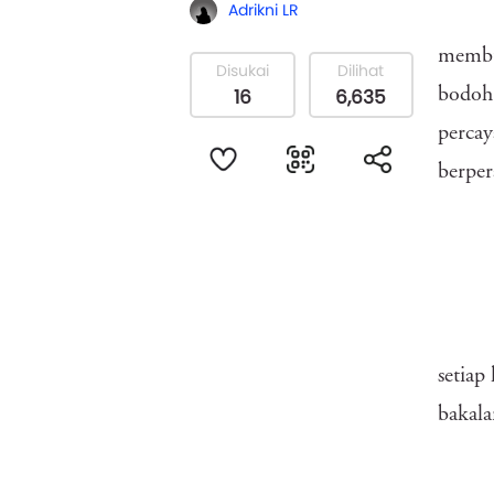
Adrikni LR
membua
Disukai
Dilihat
16
6,635
bodoh 
percay
berper
setiap
bakala