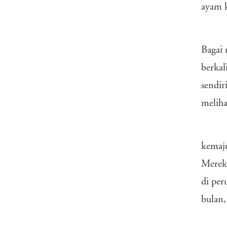
ayam k
Bagai
berkal
sendir
meliha
kemaju
Mereka
di per
bulan,