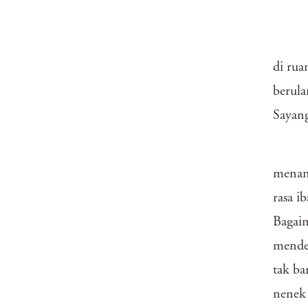
di rua
berula
Sayang
menang
rasa i
Bagaim
mendek
tak ba
nenek 