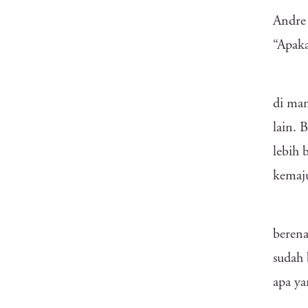
Andre 
“Apaka
di man
lain. 
lebih 
kemaju
berena
sudah 
apa ya