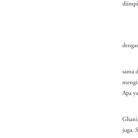
diimpi
dengan
sama d
mengin
Apa ya
Ghani,
juga. 