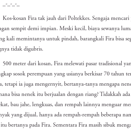
_-_-_-_
Kos-kosan Fira tak jauh dari Poltekkes. Sengaja mencari y
ngan sempit demi impian. Meski kecil, biaya sewanya l
ng kali memintanya untuk pindah, barangkali Fira bisa s
nya tidak digubris.
500 meter dari kosan, Fira melewati pasar tradisional y
kap sosok perempuan yang usianya berkisar 70 tahun ten
ba, tetapi ia juga mengernyit, bertanya-tanya mengapa nene
ana bisa nenek itu berjualan dengan riang? Tidakkah ada 
at, bau jahe, lengkuas, dan rempah lainnya menguar m
nyak yang dijual, hanya ada rempah-rempah beberapa na
itu bertanya pada Fira. Sementara Fira masih sibuk me