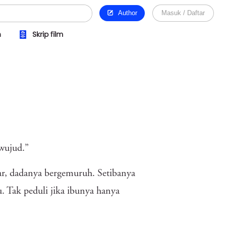
Author
Masuk / Daftar
n
Skrip film
rwujud.”
ar, dadanya bergemuruh. Setibanya
 Tak peduli jika ibunya hanya