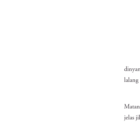
dinyan
lalang
Matany
jelas 