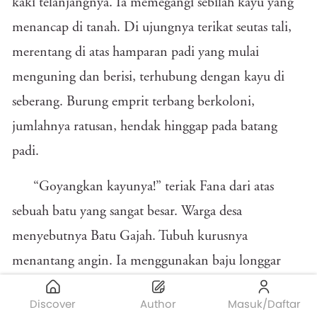
kaki telanjangnya. Ia memegangi sebilah kayu yang
menancap di tanah. Di ujungnya terikat seutas tali,
merentang di atas hamparan padi yang mulai
menguning dan berisi, terhubung dengan kayu di
seberang. Burung emprit terbang berkoloni,
jumlahnya ratusan, hendak hinggap pada batang
padi.
“Goyangkan kayunya!” teriak Fana dari atas
sebuah batu yang sangat besar. Warga desa
menyebutnya Batu Gajah. Tubuh kurusnya
menantang angin. Ia menggunakan baju longgar
sehingga menggelebar, seperti kibar bendera. Kalung
Discover
Author
Masuk/Daftar
karet berliontin peluit terpasang di lehernya. Tangan