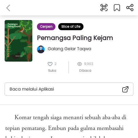
Cerpen
Slice of Life
Pemangsa Paling Kejam
Galang Gelar Taqwa
2
9,903
Suka
Dibaca
Baca melalui Aplikasi
Komar tengah siaga menanti sebuah aba-aba di
tepian pematang. Embun pada gulma membasahi