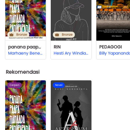
Bronze
Bronze
panana paapa nanaada panapapana
RIN
PEDAGOGI
Marhaeny Benedikta
Hesti Ary Windiastuti
Rekomendasi
Cerpen
Novel