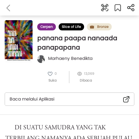
Cerpen
Slice of Life
Bronze
panana paapa nanaada
panapapana
Marhaeny Benedikta
0
13,069
Suka
Dibaca
Baca melalui Aplikasi
DI SUATU SAMUDRA YANG TAK
TERBILANG NAMANYA ADA SEBUAH PULAU