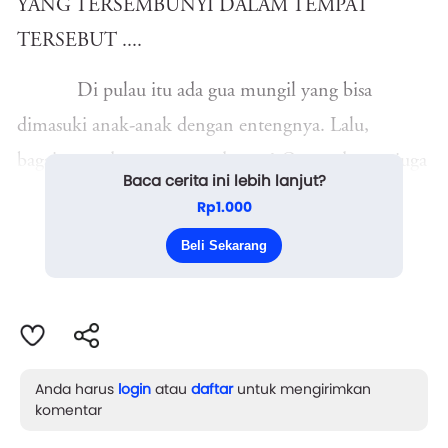
YANG TERSEMBUNYI DALAM TEMPAT
TERSEBUT ....
Di pulau itu ada gua mungil yang bisa
dimasuki anak-anak dengan entengnya. Lalu,
bagaimana dengan orang dewasa? Orang dewasa juga
Baca cerita ini lebih lanjut?
bisa masuk, tetapi mereka harus berusaha keras
Rp1.000
dengan badan mereka yang besar---terutama orang
Beli Sekarang
dewasa yang gembr...
Anda harus
login
atau
daftar
untuk mengirimkan
komentar