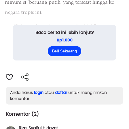
minum si ‘beruang putih’ yang tersesat hingga ke
negara tropis ini.
“Ini yang harus kamu antar hari ini,” ucap
Baca cerita ini lebih lanjut?
Supervisorku sambil menunjukanku setumpuk
Rp1.000
barang yang harus aku antar, “Usahakan hari ini
Beli Sekarang
selesai karena besok...
Anda harus
login
atau
daftar
untuk mengirimkan
komentar
Komentar (
2
)
Rizal Syaiful Hidayat