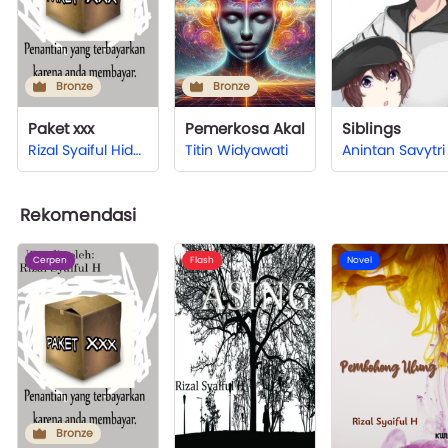
Bronze
Bronze
Paket xxx
Pemerkosa Akal
Siblings
Rizal Syaiful Hidayat
Titin Widyawati
Anintan Savytri
Rekomendasi
Cerpen
Flash
Novel
Bronze