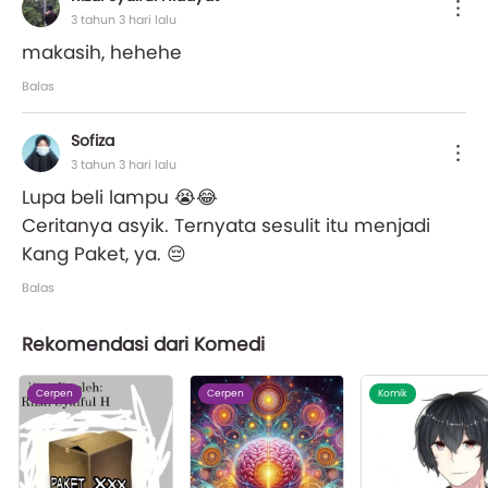
3 tahun 3 hari lalu
makasih, hehehe
Balas
Sofiza
3 tahun 3 hari lalu
Lupa beli lampu 😭😂
Ceritanya asyik. Ternyata sesulit itu menjadi
Kang Paket, ya. 😔
Balas
Rekomendasi dari Komedi
Cerpen
Cerpen
Komik