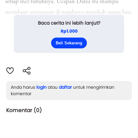
setiap inci tubuhnya. Ucapan Danu itu mampu
membuat senyuman di wajahnya merekah tanpa bisa
Baca cerita ini lebih lanjut?
dibendung seperti mercon yang meledak seketika.
Rp1.000
Bi langsung meninju uluran tangan Danu di
Beli Sekarang
awang-awang. ...
Anda harus
login
atau
daftar
untuk mengirimkan
komentar
Komentar (
0
)