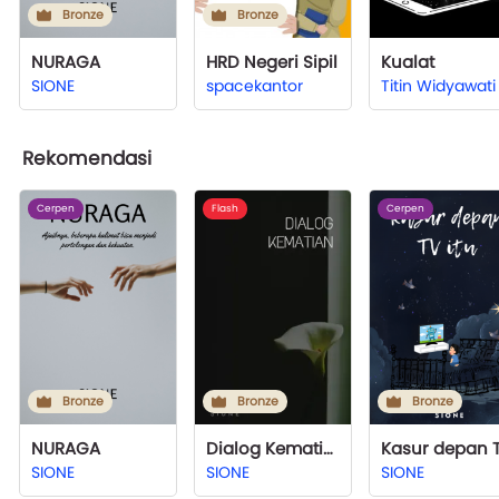
Bronze
Bronze
NURAGA
HRD Negeri Sipil
Kualat
SIONE
spacekantor
Titin Widyawati
Rekomendasi
Cerpen
Flash
Cerpen
Bronze
Bronze
Bronze
NURAGA
Dialog Kematian
SIONE
SIONE
SIONE