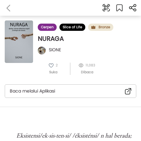
Cerpen
Slice of Life
Bronze
NURAGA
SIONE
2
11,083
Suka
Dibaca
Baca melalui Aplikasi
Eksistensi/ek·sis·ten·si/ /éksisténsi/ n hal berada;