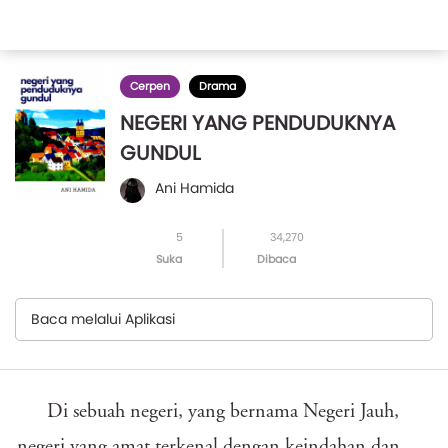
Cerpen
Drama
NEGERI YANG PENDUDUKNYA
GUNDUL
Ani Hamida
5
34,270
Suka
Dibaca
Baca melalui Aplikasi
Di sebuah negeri, yang bernama Negeri Jauh,
negeri yang amat terkenal dengan keindahan dan