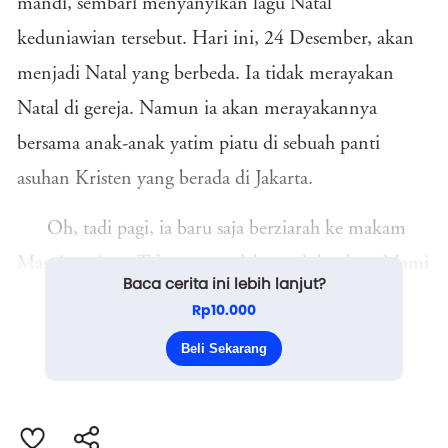
mandi, sembari menyanyikan lagu Natal
keduniawian tersebut. Hari ini, 24 Desember, akan
menjadi Natal yang berbeda. Ia tidak merayakan
Natal di gereja. Namun ia akan merayakannya
bersama anak-anak yatim piatu di sebuah panti
asuhan Kristen yang berada di Jakarta.
Oh, tadi pagi, ia baru saja berziarah ke makam
Mami tercinta. Tak terasa sudah sepuluh tahun Mami
Baca cerita ini lebih lanjut?
pergi meninggalkan ia dan ketiga saudara kandung
Rp10.000
laki-lakinya. Rasanya seperti mimpi saja, saat ia masih
Beli Sekarang
menjenguk ...