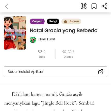
Cerpen
Religi
Bronze
Natal Gracia yang Berbeda
Nuel Lubis
0
3,519
Suka
Dibaca
Baca melalui Aplikasi
Di dalam kamar mandi, Gracia asyik
menyanyikan lagu "Jingle Bell Rock". Sembari