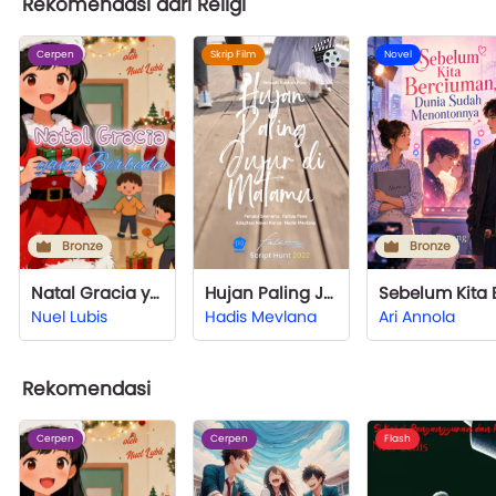
Rekomendasi dari Religi
Cerpen
Skrip Film
Novel
Bronze
Bronze
Natal Gracia yang Berbeda
Hujan Paling Jujur di Matamu - Skrip Film
Nuel Lubis
Hadis Mevlana
Ari Annola
Rekomendasi
Cerpen
Cerpen
Flash