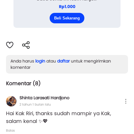
Rp1.000
Beli Sekarang
Sore itu puk...
Anda harus
login
atau
daftar
untuk mengirimkan
komentar
Komentar (
8
)
Shinta Larasati Hardjono
2 tahun 1 bulan lalu
Hai Kak Riri, thanks sudah mampir ya Kak,
salam kenal ✨💖
Balas