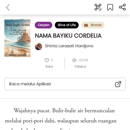
Cerpen
Slice of Life
Bronze
NAMA BAYIKU CORDELIA
Shinta Larasati Hardjono
5
12,008
Suka
Dibaca
Baca melalui Aplikasi
Wajahnya pucat. Bulir-bulir air bermunculan
melalui pori-pori dahi, walaupun seluruh ruangan