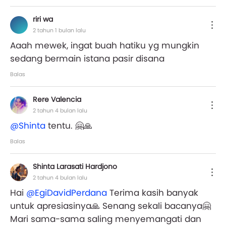
riri wa
2 tahun 1 bulan lalu
Aaah mewek, ingat buah hatiku yg mungkin
sedang bermain istana pasir disana
Balas
Rere Valencia
2 tahun 4 bulan lalu
@Shinta
tentu. 🤗🙏
Balas
Shinta Larasati Hardjono
2 tahun 4 bulan lalu
Hai
@EgiDavidPerdana
Terima kasih banyak
untuk apresiasinya🙏 Senang sekali bacanya🤗
Mari sama-sama saling menyemangati dan