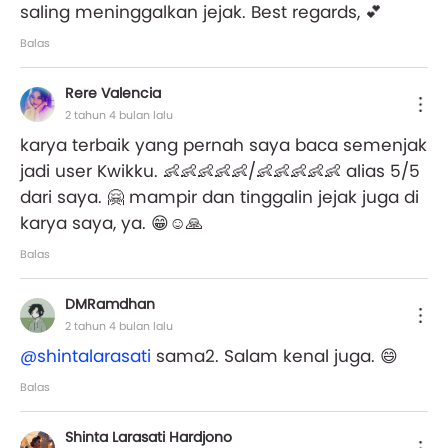
saling meninggalkan jejak. Best regards, 💕
Balas
Rere Valencia
2 tahun 4 bulan lalu
karya terbaik yang pernah saya baca semenjak
jadi user Kwikku. 👶👶👶👶👶/👶👶👶👶👶 alias 5/5
dari saya. 🤗 mampir dan tinggalin jejak juga di
karya saya, ya. 😁☺️🙏
Balas
DMRamdhan
2 tahun 4 bulan lalu
@shintalarasati
sama2. Salam kenal juga. 😄
Balas
Shinta Larasati Hardjono