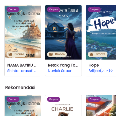
Cerpen
Cerpen
Cerpen
Bronze
Bronze
Bronze
NAMA BAYIKU CORDELIA
Retak Yang Tak Terlihat
Hope
Shinta Larasati Hardjono
Nuniek Sobari
Brilijae(⁠｡⁠•̀⁠ᴗ⁠-⁠)⁠✧
Rekomendasi
Cerpen
Cerpen
Cerpen