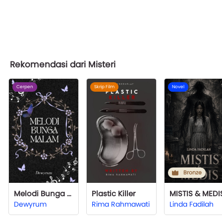
Rekomendasi dari Misteri
Cerpen
Skrip Film
Novel
Bronze
Melodi Bunga Malam
Plastic Killer
MISTIS & MEDI
Dewyrum
Rima Rahmawati
Linda Fadilah