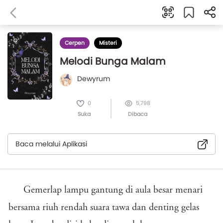
Cerpen
Misteri
Melodi Bunga Malam
Dewyrum
0
5,798
Suka
Dibaca
Baca melalui Aplikasi
Gemerlap lampu gantung di aula besar menari
bersama riuh rendah suara tawa dan denting gelas