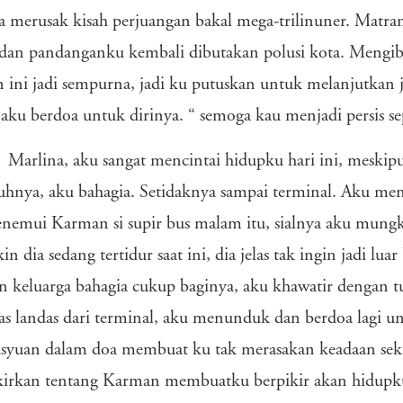
a merusak kisah perjuangan bakal mega-trilinuner. Matram
dan pandanganku kembali dibutakan polusi kota. Mengib
n ini jadi sempurna, jadi ku putuskan untuk melanjutkan 
aku berdoa untuk dirinya. “ semoga kau menjadi persis s
Marlina, aku sangat mencintai hidupku hari ini, meskipu
uhnya, aku bahagia. Setidaknya sampai terminal. Aku men
nemui Karman si supir bus malam itu, sialnya aku mung
n dia sedang tertidur saat ini, dia jelas tak ingin jadi lua
n keluarga bahagia cukup baginya, aku khawatir dengan
pas landas dari terminal, aku menunduk dan berdoa lagi u
yuan dalam doa membuat ku tak merasakan keadaan sekit
irkan tentang Karman membuatku berpikir akan hidupku