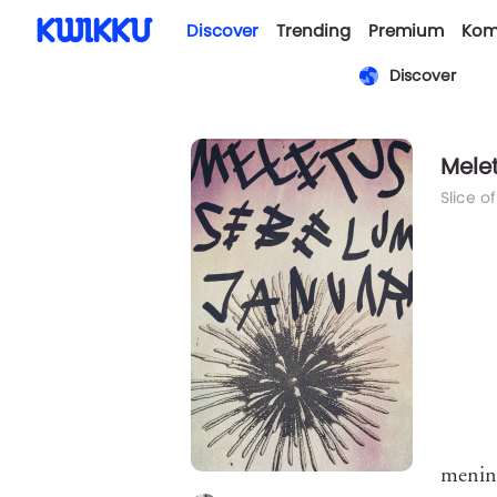
Discover
Trending
Premium
Kom
Discover
Mele
Slice of
mening