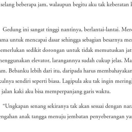
selang beberapa jam, walaupun begitu aku tak keberatan k
Gedung ini sangat tinggi nantinya, berlantai-lantai. Me
ama untuk mencapai dasar sehingga sebagian besarnya mem
merlukan sedikit dorongan untuk tidak memutuskan jatu
enggunakan elevator, larangannya sudah cukup jelas. Ma
am. Bebanku lebih dari itu, daripada harus membahayakan
lnya sendiri seperti biasa. Lagipula aku tak ingin mering
jalan kaki aku bisa memperpanjang garis waktu.
“Ungkapan senang sekiranya tak akan sesuai dengan naras
engahan anak tangga menuju jembatan penyeberangan yang