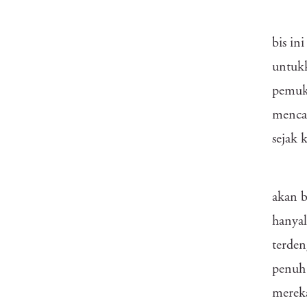
bis in
untukk
pemuki
mencap
sejak
akan b
hanyal
terden
penuh 
mereka