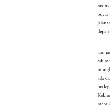
rasany
buyar 
jalana
depan 
jam ja
tak me
mungki
ada da
bis le
Kekhus
memik