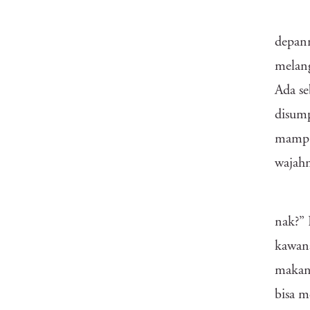
depan
melang
Ada se
disump
mampu
wajahn
nak?” 
kawana
makan 
bisa 