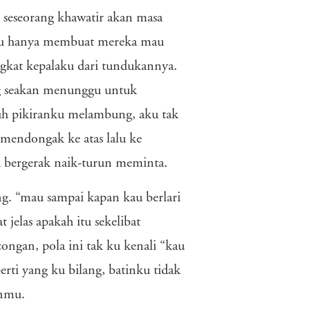
 seseorang khawatir akan masa
 ku hanya membuat mereka mau
ngkat kepalaku dari tundukannya.
ng seakan menunggu untuk
auh pikiranku melambung, aku tak
endongak ke atas lalu ke
a bergerak naik-turun meminta.
g. “mau sampai kapan kau berlari
jelas apakah itu sekelibat
ongan, pola ini tak ku kenali “kau
rti yang ku bilang, batinku tidak
anmu.