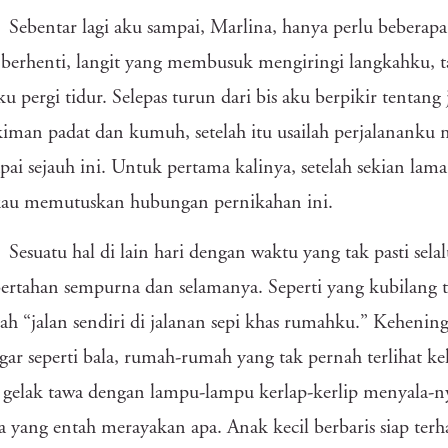
Sebentar lagi aku sampai, Marlina, hanya perlu beberap
i berhenti, langit yang membusuk mengiringi langkahku, t
u pergi tidur. Selepas turun dari bis aku berpikir tentang j
man padat dan kumuh, setelah itu usailah perjalananku 
ai sejauh ini. Untuk pertama kalinya, setelah sekian lam
 kau memutuskan hubungan pernikahan ini.
Sesuatu hal di lain hari dengan waktu yang tak pasti sela
ertahan sempurna dan selamanya. Seperti yang kubilang ta
ah “jalan sendiri di jalanan sepi khas rumahku.” Keheni
gar seperti bala, rumah-rumah yang tak pernah terlihat 
gelak tawa dengan lampu-lampu kerlap-kerlip menyala-ny
 yang entah merayakan apa. Anak kecil berbaris siap ter