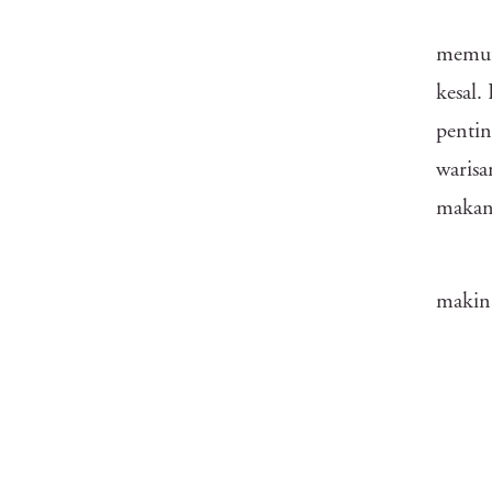
memut
kesal.
pentin
warisa
makan 
makin 