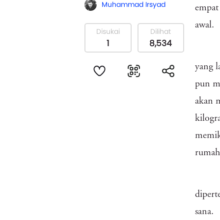
Muhammad Irsyad
empat 
awal.
Disukai
Dilihat
1
8,534
yang l
pun me
akan m
kilogr
memiku
rumah 
dipert
sana.