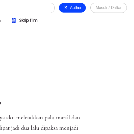
Author
Masuk / Daftar
n
Skrip film
a
nya aku meletakkan palu martil dan
ipat jadi dua lalu dipaksa menjadi