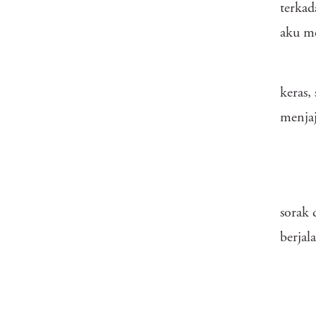
terkad
aku m
keras,
menjaj
sorak
berjal