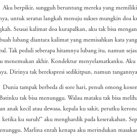
Aku berpikir, sungguh beruntung mereka yang memiliki
nya, untuk seratus langkah menuju sukses mungkin doa
kah. Seusai kalimat doa kurapalkan, aku tak bisa menga
buah lubang diantara kalimat yang memisahkan kata ya
al. Tak peduli seberapa hitamnya lubang itu, namun sej
 menemukan akhir. Kondektur menyelamatkanku. Aku m
ya. Dirinya tak berekspresi sedikitpun, namun tanganny
Dunia tampak berbeda di sore hari, penuh omong koson
Batinku tak bisa menunggu. Walau mataku tak bisa melihat 
n anak kecil atau dewasa, kepala ku sakit, perutku keronc
ketika ku suruh!” aku menghardik pada keserakahan. Sepe
menunggu. Marlina entah kenapa aku merindukan masak