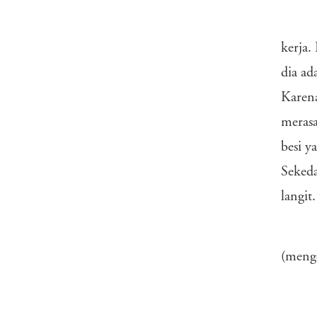
kerja.
dia ad
Karen
merasa
besi y
Sekeda
langit
(menge