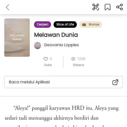
Cerpen
Slice of Life
Bronze
Melawan Dunia
Geovania Loppies
0
7,029
Suka
Dibaca
Baca melalui Aplikasi
“Aleya!” panggil karyawan HRD itu. Aleya yang
sedari tadi menunggu akhirnya berdiri dan