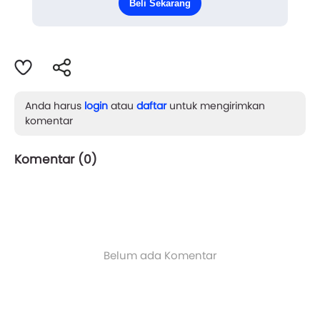
Beli Sekarang
“Gw mau bahas buat kontrak lu. Tangg...
Anda harus
login
atau
daftar
untuk mengirimkan
komentar
Komentar (
0
)
Belum ada Komentar