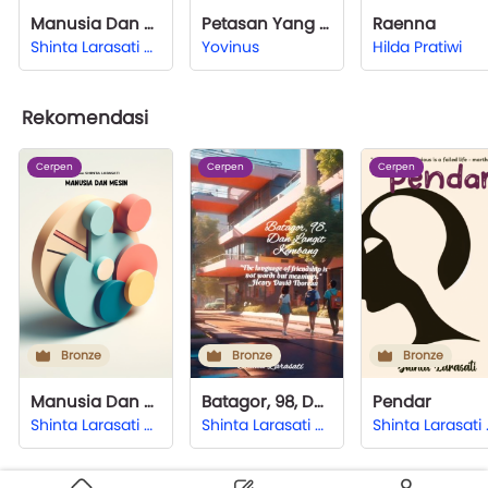
Manusia Dan Mesin
Petasan Yang Kontroversial
Raenna
Shinta Larasati Hardjono
Yovinus
Hilda Pratiwi
Rekomendasi
Cerpen
Cerpen
Cerpen
Bronze
Bronze
Bronze
Manusia Dan Mesin
Batagor, 98, Dan Langit Kembang
Pendar
Shinta Larasati Hardjono
Shinta Larasati Hardjono
Shinta