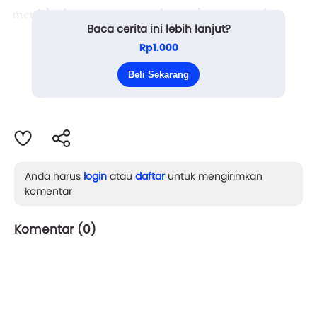
menjalani proses yang rumit untuk mengganti
Baca cerita ini lebih lanjut?
sebagian organ dan anggota tubuhnya dengan
Rp1.000
prostetik canggih yang diintegrasikan dengan
Beli Sekarang
teknolog...
Anda harus
login
atau
daftar
untuk mengirimkan
komentar
Komentar (
0
)